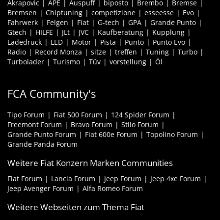
Akrapovic
APE
Auspuff
biposto
Brembo
Bremse
Bremsen
Chiptuning
competizione
esseesse
Evo
Fahrwerk
Felgen
Fiat
G-tech
GPA
Grande Punto
Gtech
HILFE
JLt
JVC
Kaufberatung
Kupplung
Ladedruck
LED
Motor
Pista
Punto
Punto Evo
Radio
Record Monza
sitze
treffen
Tuning
Turbo
Turbolader
Turismo
Tüv
vorstellung
Öl
FCA Community's
Tipo Forum
Fiat 500 Forum
124 Spider Forum
Freemont Forum
Bravo Forum
Stilo Forum
Grande Punto Forum
Fiat 600e Forum
Topolino Forum
Grande Panda Forum
Weitere Fiat Konzern Marken Communities
Fiat Forum
Lancia Forum
Jeep Forum
Jeep 4xe Forum
Jeep Avenger Forum
Alfa Romeo Forum
Weitere Webseiten zum Thema Fiat