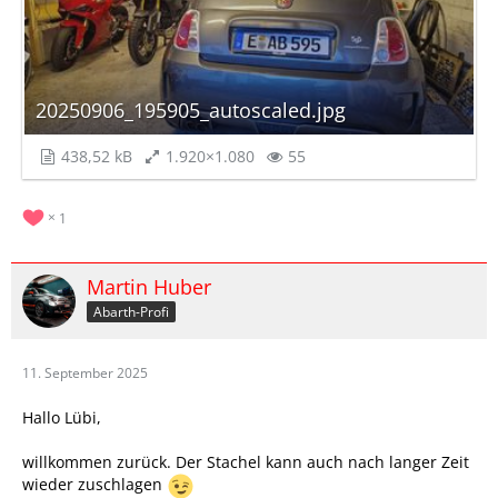
20250906_195905_autoscaled.jpg
438,52 kB
1.920×1.080
55
1
Martin Huber
Abarth-Profi
11. September 2025
Hallo Lübi,
willkommen zurück. Der Stachel kann auch nach langer Zeit
wieder zuschlagen