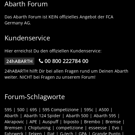
Abarth Forum
Das Abarth Forum ist KEIN offizielles Angebot der FCA
Germany AG.
Kundenservice
Hier erreichst Du den offiziellen Kundenservice:
00 800 222784 00
24hABARTH
24hABARTH hilft Dir bei allen Fragen rund um Deinen Abarth
weiter. NICHT bei Fragen zu unserem Forum!
Forum-Schlagworte
595
500
695
595 Competizione
595c
A500
Abarth
Abarth 124 Spider
Abarth 500
Abarth 595
Akrapovic
APE
Auspuff
biposto
Brembo
Bremse
Bremsen
Chiptuning
competizione
esseesse
Evo
Fahrwerk
Felgen
Fiat
G-tech
GPA
Grande Punto