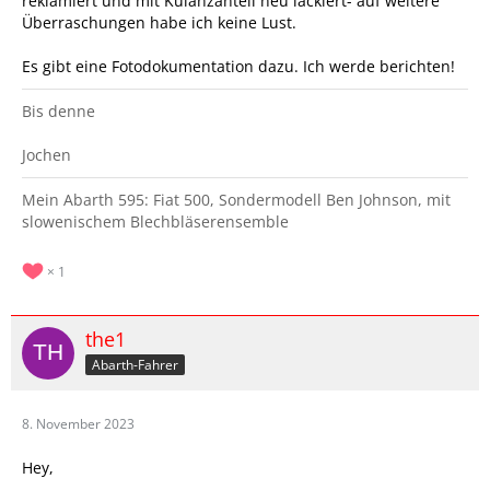
reklamiert und mit Kulanzanteil neu lackiert- auf weitere
Überraschungen habe ich keine Lust.
Es gibt eine Fotodokumentation dazu. Ich werde berichten!
Bis denne
Jochen
Mein Abarth 595: Fiat 500, Sondermodell Ben Johnson, mit
slowenischem Blechbläserensemble
1
the1
Abarth-Fahrer
8. November 2023
Hey,