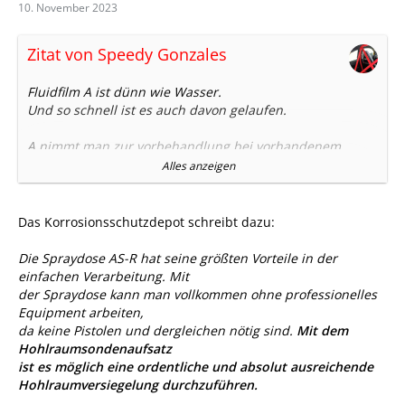
10. November 2023
Zitat von Speedy Gonzales
Fluidfilm A ist dünn wie Wasser.
Und so schnell ist es auch davon gelaufen.
A nimmt man zur vorbehandlung bei vorhandenem
starken Rost, weil das dort schön einzieht.
Alles anzeigen
Ist der Hohlraum Rostfrei ist es genau das Falsche. Da
nimmt man dann ab NAS ausfwärts.
Das Korrosionsschutzdepot schreibt dazu:
Das AS-r liegt zwischen A und NAS
Das auch nur das es per Dose einfach verarbeitet werden
Die Spraydose AS-R hat seine größten Vorteile in der
kann. Besser ist eine Druckbecher Pistole.
einfachen Verarbeitung. Mit
der Spraydose kann man vollkommen ohne professionelles
Equipment arbeiten,
da keine Pistolen und dergleichen nötig sind.
Mit dem
Hohlraumsondenaufsatz
ist es möglich eine ordentliche und absolut ausreichende
Hohlraumversiegelung durchzuführen.