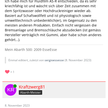
Ich habe mich für Fluidfilm AS-R entschieden, da es sehr
kriechfähig ist und wäscht sich über Zeit zusammen mit
dem Spritzwasser oder Hochdruckreiniger wieder ab.
Basiert auf Schafswollfett und ist physiologisch sowie
umwelttechnisch unbedenklich(er), im Gegensatz zu den
meisten anderen Produkten. Einfach nicht vergessen die
Bremsanlage und Bremsschläuche abzudecken (ist gemäss
Hersteller verträglich mit Gummi, aber habe schon anderes
gehört...).
Mein Abarth 500: 2009 EsseEsse
Einmal editiert, zuletzt von
sergioessesse
(
8. November 2023
)
1
Online
Kraftzwerg81
Abarth-Meister
8. November 2023