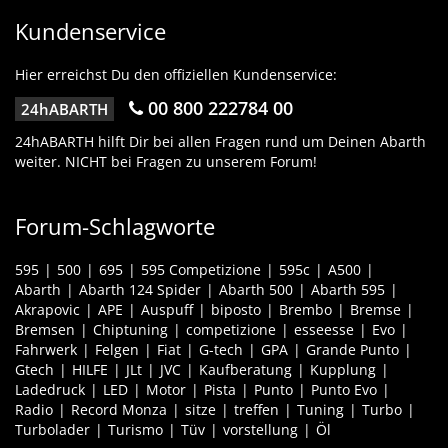
Kundenservice
Hier erreichst Du den offiziellen Kundenservice:
00 800 222784 00
24hABARTH
24hABARTH hilft Dir bei allen Fragen rund um Deinen Abarth
weiter. NICHT bei Fragen zu unserem Forum!
Forum-Schlagworte
595
500
695
595 Competizione
595c
A500
Abarth
Abarth 124 Spider
Abarth 500
Abarth 595
Akrapovic
APE
Auspuff
biposto
Brembo
Bremse
Bremsen
Chiptuning
competizione
esseesse
Evo
Fahrwerk
Felgen
Fiat
G-tech
GPA
Grande Punto
Gtech
HILFE
JLt
JVC
Kaufberatung
Kupplung
Ladedruck
LED
Motor
Pista
Punto
Punto Evo
Radio
Record Monza
sitze
treffen
Tuning
Turbo
Turbolader
Turismo
Tüv
vorstellung
Öl