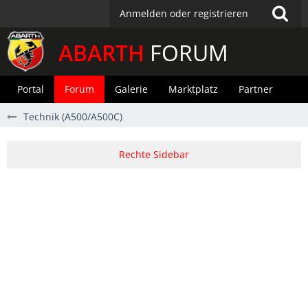
Anmelden oder registrieren
ABARTH
FORUM
Portal
Forum
Galerie
Marktplatz
Partner
Technik (A500/A500C)