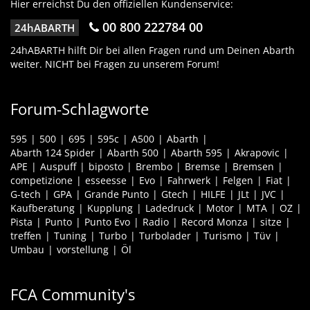
Hier erreichst Du den offiziellen Kundenservice:
00 800 222784 00
24hABARTH
24hABARTH hilft Dir bei allen Fragen rund um Deinen Abarth
weiter. NICHT bei Fragen zu unserem Forum!
Forum-Schlagworte
595
500
695
595c
A500
Abarth
Abarth 124 Spider
Abarth 500
Abarth 595
Akrapovic
APE
Auspuff
biposto
Brembo
Bremse
Bremsen
competizione
esseesse
Evo
Fahrwerk
Felgen
Fiat
G-tech
GPA
Grande Punto
Gtech
HILFE
JLt
JVC
Kaufberatung
Kupplung
Ladedruck
Motor
MTA
OZ
Pista
Punto
Punto Evo
Radio
Record Monza
sitze
treffen
Tuning
Turbo
Turbolader
Turismo
Tüv
Umbau
vorstellung
Öl
FCA Community's