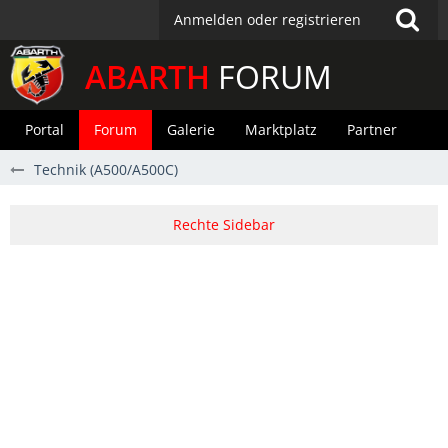
Anmelden oder registrieren
ABARTH
FORUM
Portal
Forum
Galerie
Marktplatz
Partner
Technik (A500/A500C)