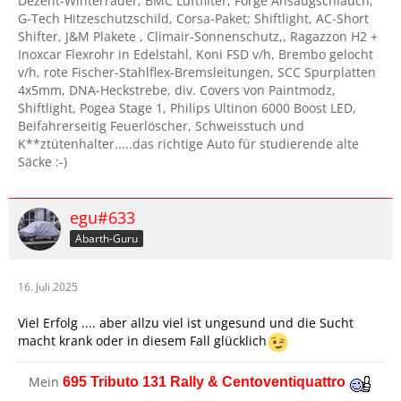
Dezent-Winterräder; BMC Luftfilter; Forge Ansaugschlauch,
G-Tech Hitzeschutzschild, Corsa-Paket; Shiftlight, AC-Short
Shifter, J&M Plakete , Climair-Sonnenschutz,, Ragazzon H2 +
Inoxcar Flexrohr in Edelstahl, Koni FSD v/h, Brembo gelocht
v/h, rote Fischer-Stahlflex-Bremsleitungen, SCC Spurplatten
4x5mm, DNA-Heckstrebe, div. Covers von Paintmodz,
Shiftlight, Pogea Stage 1, Philips Ultinon 6000 Boost LED,
Beifahrerseitig Feuerlöscher, Schweisstuch und
K**ztütenhalter.....das richtige Auto für studierende alte
Säcke :-)
egu#633
Abarth-Guru
16. Juli 2025
Viel Erfolg .... aber allzu viel ist ungesund und die Sucht
macht krank oder in diesem Fall glücklich
Mein
695 Tributo 131 Rally & Centoventiquattro