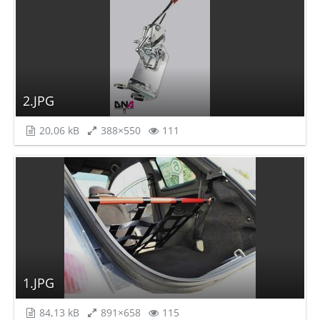
2.JPG
20,06 kB
388×550
111
1.JPG
84,13 kB
891×658
115