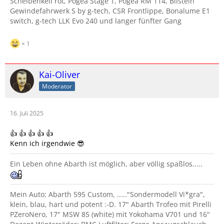
Scheibenkeil rot, Pogea Stage 1, Pogea RM 114, Bilstein
Gewindefahrwerk S by g-tech, CSR Frontlippe, Bonalume E1
switch, g-tech LLK Evo 240 und langer fünfter Gang
1
Kai-Oliver
Moderator
16. Juli 2025
👍 👍 👍 👍 👍
Kenn ich irgendwie 😎
Ein Leben ohne Abarth ist möglich, aber völlig spaßlos.....
Mein Auto: Abarth 595 Custom, ....."Sondermodell Vi*gra",
klein, blau, hart und potent :-D. 17" Abarth Trofeo mit Pirelli
PZeroNero, 17" MSW 85 (white) mit Yokohama V701 und 16"