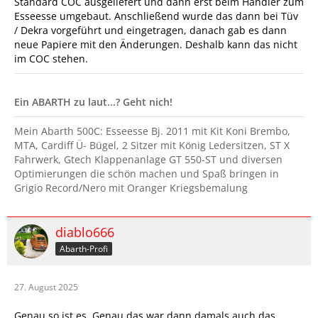
Standard COC ausgeliefert und dann erst beim Händler zum
Esseesse umgebaut. Anschließend wurde das dann bei Tüv
/ Dekra vorgeführt und eingetragen, danach gab es dann
neue Papiere mit den Änderungen. Deshalb kann das nicht
im COC stehen.
Ein ABARTH zu laut...? Geht nich!
Mein Abarth 500C: Esseesse Bj. 2011 mit Kit Koni Brembo,
MTA, Cardiff Ü- Bügel, 2 Sitzer mit König Ledersitzen, ST X
Fahrwerk, Gtech Klappenanlage GT 550-ST und diversen
Optimierungen die schön machen und Spaß bringen in
Grigio Record/Nero mit Oranger Kriegsbemalung
diablo666
Abarth-Profi
27. August 2025
Genau so ist es. Genau das war dann damals auch das