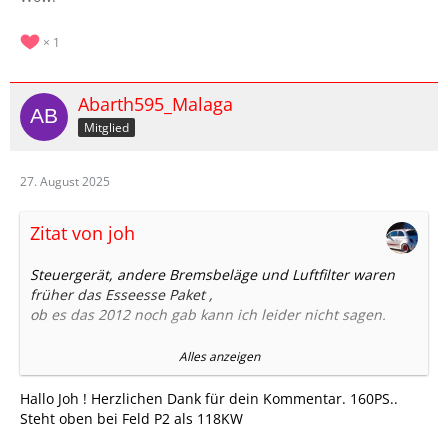
1
Abarth595_Malaga
Mitglied
27. August 2025
Zitat von joh
Steuergerät, andere Bremsbeläge und Luftfilter waren
früher das Esseesse Paket ,
ob es das 2012 noch gab kann ich leider nicht sagen.
Der 500er hatte damit 160 PS , statt 135.
Alles anzeigen
Konnte man als Esseesse kaufen und auch nachrüsten.
Vielleicht deswegen der Hinweis in deinem
Hallo Joh ! Herzlichen Dank für dein Kommentar. 160PS..
Fahrzeugschein...
Steht oben bei Feld P2 als 118KW