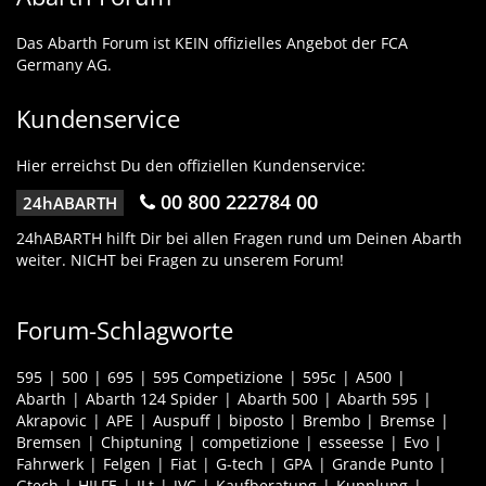
Das Abarth Forum ist KEIN offizielles Angebot der FCA
Germany AG.
Kundenservice
Hier erreichst Du den offiziellen Kundenservice:
00 800 222784 00
24hABARTH
24hABARTH hilft Dir bei allen Fragen rund um Deinen Abarth
weiter. NICHT bei Fragen zu unserem Forum!
Forum-Schlagworte
595
500
695
595 Competizione
595c
A500
Abarth
Abarth 124 Spider
Abarth 500
Abarth 595
Akrapovic
APE
Auspuff
biposto
Brembo
Bremse
Bremsen
Chiptuning
competizione
esseesse
Evo
Fahrwerk
Felgen
Fiat
G-tech
GPA
Grande Punto
Gtech
HILFE
JLt
JVC
Kaufberatung
Kupplung