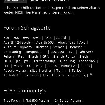
24hABARTH
24hABARTH hilft Dir bei allen Fragen rund um Deinen Abarth
weiter. NICHT bei Fragen zu unserem Forum!
Forum-Schlagworte
595
500
695
595c
A500
Abarth
Abarth 124 Spider
Abarth 500
Abarth 595
APE
Auspuff
biposto
Brembo
Bremse
Bremsen
Chiptuning
competizione
esseesse
Evo
Fahrwerk
Felgen
Fiat
G-tech
GPA
Grande Punto
Gtech
HILFE
JLt
JVC
Kaufberatung
Kupplung
Ladedruck
LED
Motor
OZ
Pista
Punto
Punto Evo
Radio
Record Monza
sitze
treffen
Tuning
Turbo
Turbolader
Turismo
Tüv
Umbau
vorstellung
Öl
FCA Community's
Tipo Forum
Fiat 500 Forum
124 Spider Forum