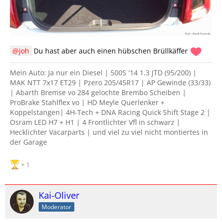
joh
Du hast aber auch einen hübschen Brüllkäffer
Mein Auto: Ja nur ein Diesel | 500S '14 1.3 JTD (95/200) |
MAK NTT 7x17 ET29 | Pzero 205/45R17 | AP Gewinde (33/33)
| Abarth Bremse vo 284 gelochte Brembo Scheiben |
ProBrake Stahlflex vo | HD Meyle Querlenker +
Koppelstangen| 4H-Tech + DNA Racing Quick Shift Stage 2 |
Osram LED H7 + H1 | 4 Frontlichter Vfl in schwarz |
Hecklichter Vacarparts | und viel zu viel nicht montiertes in
der Garage
1
Kai-Oliver
Moderator