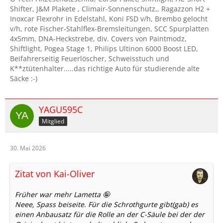
Shifter, J&M Plakete , Climair-Sonnenschutz,, Ragazzon H2 +
Inoxcar Flexrohr in Edelstahl, Koni FSD v/h, Brembo gelocht
v/h, rote Fischer-Stahlflex-Bremsleitungen, SCC Spurplatten
4x5mm, DNA-Heckstrebe, div. Covers von Paintmodz,
Shiftlight, Pogea Stage 1, Philips Ultinon 6000 Boost LED,
Beifahrerseitig Feuerlöscher, Schweisstuch und
K**ztütenhalter.....das richtige Auto für studierende alte
Säcke :-)
YAGU595C
Mitglied
30. Mai 2026
Zitat von Kai-Oliver
Früher war mehr Lametta 🤪
Neee, Spass beiseite. Für die Schrothgurte gibt(gab) es
einen Anbausatz für die Rolle an der C-Säule bei der der