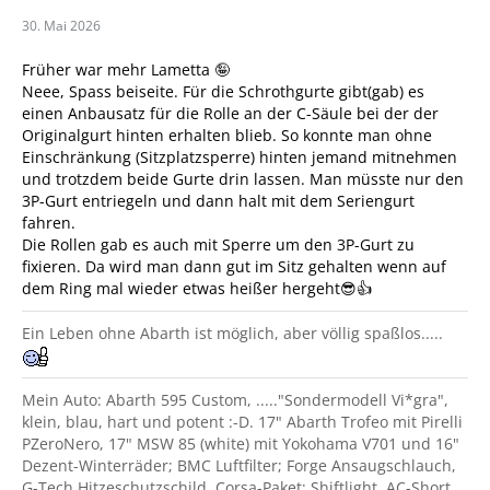
30. Mai 2026
Früher war mehr Lametta 🤪
Neee, Spass beiseite. Für die Schrothgurte gibt(gab) es
einen Anbausatz für die Rolle an der C-Säule bei der der
Originalgurt hinten erhalten blieb. So konnte man ohne
Einschränkung (Sitzplatzsperre) hinten jemand mitnehmen
und trotzdem beide Gurte drin lassen. Man müsste nur den
3P-Gurt entriegeln und dann halt mit dem Seriengurt
fahren.
Die Rollen gab es auch mit Sperre um den 3P-Gurt zu
fixieren. Da wird man dann gut im Sitz gehalten wenn auf
dem Ring mal wieder etwas heißer hergeht😎👍
Ein Leben ohne Abarth ist möglich, aber völlig spaßlos.....
Mein Auto: Abarth 595 Custom, ....."Sondermodell Vi*gra",
klein, blau, hart und potent :-D. 17" Abarth Trofeo mit Pirelli
PZeroNero, 17" MSW 85 (white) mit Yokohama V701 und 16"
Dezent-Winterräder; BMC Luftfilter; Forge Ansaugschlauch,
G-Tech Hitzeschutzschild, Corsa-Paket; Shiftlight, AC-Short