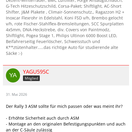
Dezent-Winterräder; BMC Luftfilter; Forge Ansaugschlauch,
G-Tech Hitzeschutzschild, Corsa-Paket; Shiftlight, AC-Short
Shifter, J&M Plakete , Climair-Sonnenschutz,, Ragazzon H2 +
Inoxcar Flexrohr in Edelstahl, Koni FSD v/h, Brembo gelocht
v/h, rote Fischer-Stahlflex-Bremsleitungen, SCC Spurplatten
4x5mm, DNA-Heckstrebe, div. Covers von Paintmodz,
Shiftlight, Pogea Stage 1, Philips Ultinon 6000 Boost LED,
Beifahrerseitig Feuerlöscher, Schweisstuch und
K**ztütenhalter.....das richtige Auto für studierende alte
Säcke :-)
YAGU595C
Mitglied
31. Mai 2026
Der Rally 3 ASM sollte für mich passen oder was meint ihr?
- Erhöhte Sicherheit auch durch ASM
- Montage an den originalen Befestigungspunkten und auch
an der C-Säule zulässig