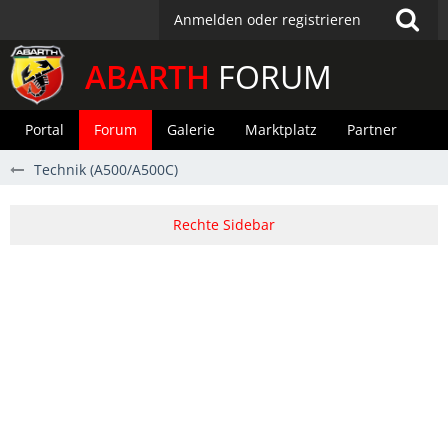
Anmelden oder registrieren
ABARTH
FORUM
Portal
Forum
Galerie
Marktplatz
Partner
Technik (A500/A500C)