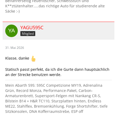
Beifahrerseitig Feuerlöscher, Schweisstuch und
K**ztütenhalter.....das richtige Auto für studierende alte
Säcke :-)
YAGU595C
Mitglied
31. Mai 2026
Klasse, danke
Statisch passt perfekt, da ich die Gurte dann hauptsächlich
an der Strecke benutzen werde.
Mein Abarth 595: 595C Competizione MY19, Adrenalina
Grün, Record Monza, Performance-Paket, Carbon-
Armaturenbrett, Supersport-Felgen mit Nankang CR-S,
Bilstein B14 + H&R TC110, Sturzplatten hinten, Endless
ME22, Stahlflex, Bremsenkühlung, Forge Shortshifter, tiefe
Sitzkonsolen, DNA Kofferraumstrebe, ESP off