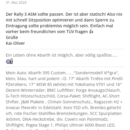
31. Mai 2026
Der Rally 3 ASM sollte passen. Der ist aber statisch! Also nix
mit schnell Sitzposition optimieren und dann Sperre zu.
Eintragung sollte problemlos möglich sein. Einfach mal
vorher beim freundlichen vom TÜV fragen 👍
Grüße
Kai-Oliver
Ein Leben ohne Abarth ist möglich, aber völlig spaßlos.....
Mein Auto: Abarth 595 Custom, ....."Sondermodell Vi*gra",
klein, blau, hart und potent :-D. 17" Abarth Trofeo mit Pirelli
PZeroNero, 17" MSW 85 (white) mit Yokohama V701 und 16"
Dezent-Winterräder; BMC Luftfilter; Forge Ansaugschlauch,
G-Tech Hitzeschutzschild, Corsa-Paket; Shiftlight, AC-Short
Shifter, J&M Plakete , Climair-Sonnenschutz,, Ragazzon H2 +
Inoxcar Flexrohr in Edelstahl, Koni FSD v/h, Brembo gelocht
v/h, rote Fischer-Stahlflex-Bremsleitungen, SCC Spurplatten
4x5mm, DNA-Heckstrebe, div. Covers von Paintmodz,
Shiftlight, Pogea Stage 1, Philips Ultinon 6000 Boost LED,