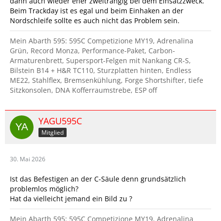
dann auch wieder eher zweitrangig bei dem Einsatzzweck.
Beim Trackday ist es egal und beim Einhaken an der
Nordschleife sollte es auch nicht das Problem sein.
Mein Abarth 595: 595C Competizione MY19, Adrenalina
Grün, Record Monza, Performance-Paket, Carbon-
Armaturenbrett, Supersport-Felgen mit Nankang CR-S,
Bilstein B14 + H&R TC110, Sturzplatten hinten, Endless
ME22, Stahlflex, Bremsenkühlung, Forge Shortshifter, tiefe
Sitzkonsolen, DNA Kofferraumstrebe, ESP off
YAGU595C
Mitglied
30. Mai 2026
Ist das Befestigen an der C-Säule denn grundsätzlich
problemlos möglich?
Hat da vielleicht jemand ein Bild zu ?
Mein Abarth 595: 595C Competizione MY19, Adrenalina