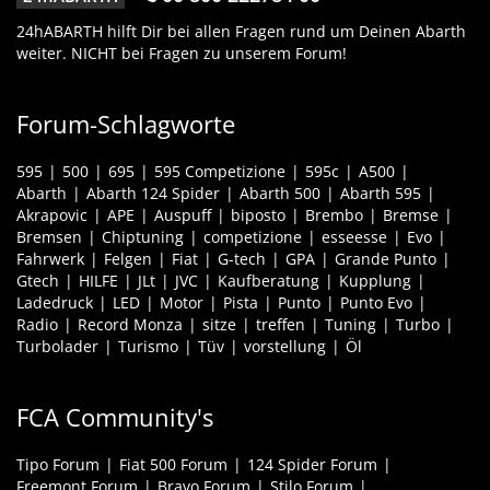
24hABARTH hilft Dir bei allen Fragen rund um Deinen Abarth
weiter. NICHT bei Fragen zu unserem Forum!
Forum-Schlagworte
595
500
695
595 Competizione
595c
A500
Abarth
Abarth 124 Spider
Abarth 500
Abarth 595
Akrapovic
APE
Auspuff
biposto
Brembo
Bremse
Bremsen
Chiptuning
competizione
esseesse
Evo
Fahrwerk
Felgen
Fiat
G-tech
GPA
Grande Punto
Gtech
HILFE
JLt
JVC
Kaufberatung
Kupplung
Ladedruck
LED
Motor
Pista
Punto
Punto Evo
Radio
Record Monza
sitze
treffen
Tuning
Turbo
Turbolader
Turismo
Tüv
vorstellung
Öl
FCA Community's
Tipo Forum
Fiat 500 Forum
124 Spider Forum
Freemont Forum
Bravo Forum
Stilo Forum