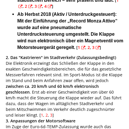
[
1
städtischen Bereich – sehr präsent und laut.
,
2
,
3
,
4
]
Ab Herbst 2018 (Aktiv / Unterdruckgesteuert):
Mit der Einführung der „Record Monza Attivo“
wurde auf eine pneumatische
Unterdrucksteuerung umgestellt. Die Klappe
wird nun elektronisch über ein Magnetventil vom
[
1
,
2
,
3
]
Motorsteuergerät geregelt.
2. Das "Kastrieren" im Stadtverkehr (Zulassungsbedingt)
Die Elektronik erzwingt das Schließen der Klappe in den
exakten Geschwindigkeitsbereichen, die für das gesetzliche
Messverfahren relevant sind. Im Sport-Modus ist die Klappe
im Stand und beim Anfahren zwar offen, wird jedoch
zwischen ca. 20 km/h und 60 km/h elektronisch
geschlossen
. Erst ab einer Geschwindigkeit von über 60
km/h macht die Steuerung die Klappe wieder auf. Das führt
dazu, dass der Wagen im alltäglichen Stadtverkehr und
beim Mitschwimmen im Verkehr deutlich zugeschnürter
und leiser klingt. [
1
,
2
,
3
]
3. Anpassungen der Motorsoftware
Im Zuge der Euro-6d-TEMP-Zulassung wurde auch das