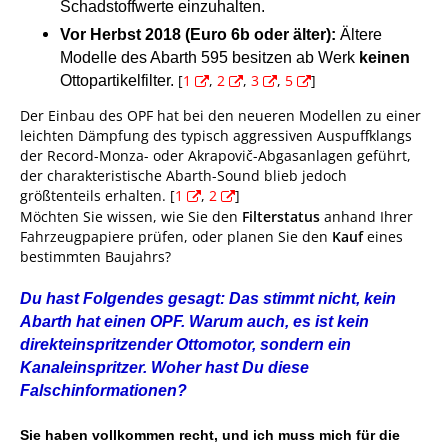
Schadstoffwerte einzuhalten.
Vor Herbst 2018 (Euro 6b oder älter):
Ältere
Modelle des Abarth 595 besitzen ab Werk
keinen
[
1
,
2
,
3
,
5
]
Ottopartikelfilter.
Der Einbau des OPF hat bei den neueren Modellen zu einer
leichten Dämpfung des typisch aggressiven Auspuffklangs
der Record-Monza- oder Akrapovič-Abgasanlagen geführt,
der charakteristische Abarth-Sound blieb jedoch
größtenteils erhalten. [
1
,
2
]
Möchten Sie wissen, wie Sie den
Filterstatus
anhand Ihrer
Fahrzeugpapiere prüfen, oder planen Sie den
Kauf
eines
bestimmten Baujahrs?
Du hast Folgendes gesagt: Das stimmt nicht, kein
Abarth hat einen OPF. Warum auch, es ist kein
direkteinspritzender Ottomotor, sondern ein
Kanaleinspritzer. Woher hast Du diese
Falschinformationen?
Sie haben vollkommen recht, und ich muss mich für die