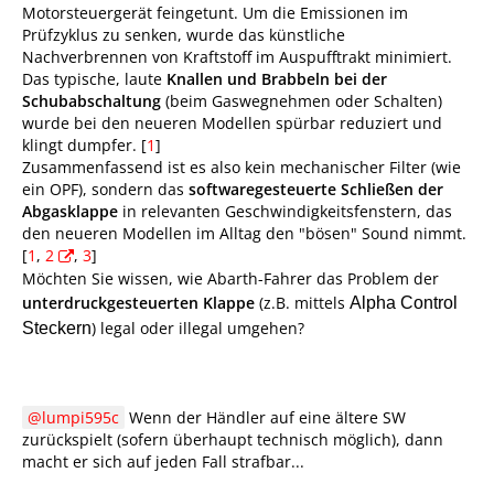
Motorsteuergerät feingetunt. Um die Emissionen im
Prüfzyklus zu senken, wurde das künstliche
Nachverbrennen von Kraftstoff im Auspufftrakt minimiert.
Das typische, laute
Knallen und Brabbeln bei der
Schubabschaltung
(beim Gaswegnehmen oder Schalten)
wurde bei den neueren Modellen spürbar reduziert und
klingt dumpfer. [
1
]
Zusammenfassend ist es also kein mechanischer Filter (wie
ein OPF), sondern das
softwaregesteuerte Schließen der
Abgasklappe
in relevanten Geschwindigkeitsfenstern, das
den neueren Modellen im Alltag den "bösen" Sound nimmt.
[
1
,
2
,
3
]
Möchten Sie wissen, wie Abarth-Fahrer das Problem der
unterdruckgesteuerten Klappe
(z.B. mittels
Alpha Control
) legal oder illegal umgehen?
Steckern
lumpi595c
Wenn der Händler auf eine ältere SW
zurückspielt (sofern überhaupt technisch möglich), dann
macht er sich auf jeden Fall strafbar...