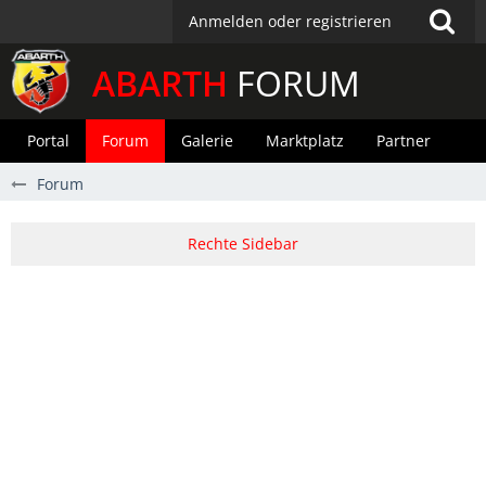
Anmelden oder registrieren
ABARTH
FORUM
Portal
Forum
Galerie
Marktplatz
Partner
Forum