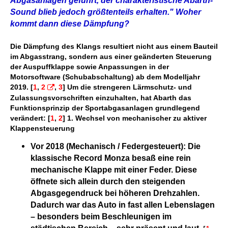
Abgasanlagen geführt, der charakteristische Abarth-
Sound blieb jedoch größtenteils erhalten." Woher
kommt dann diese Dämpfung?
Die Dämpfung des Klangs resultiert nicht aus einem Bauteil
im Abgasstrang, sondern aus einer geänderten Steuerung
der Auspuffklappe sowie Anpassungen in der
Motorsoftware (Schubabschaltung) ab dem Modelljahr
2019. [
1
,
2
,
3
] Um die strengeren Lärmschutz- und
Zulassungsvorschriften einzuhalten, hat Abarth das
Funktionsprinzip der Sportabgasanlagen grundlegend
verändert: [
1
,
2
] 1. Wechsel von mechanischer zu aktiver
Klappensteuerung
Vor 2018 (Mechanisch / Federgesteuert): Die
klassische Record Monza besaß eine rein
mechanische Klappe mit einer Feder. Diese
öffnete sich allein durch den steigenden
Abgasgegendruck bei höheren Drehzahlen.
Dadurch war das Auto in fast allen Lebenslagen
– besonders beim Beschleunigen im