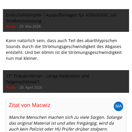
Endschalldämpfer / Auspuffanlagen für A500/A500C mit
Straßenzulassung
Revilo
25. Mai 2026
Kann natürlich sein, dass auch Teil des abarthtypischen
Sounds durch die Strömungsgeschwindigkeit des Abgases
entsteht. Und bei 60mm ist die Strömungsgeschwindigkeit
nun mal kleiner.
17" Tributo Ferrari - Länge Radbolzen und
Felgenschlösser?
Revilo
20. April 2026
Zitat von Macwiz
Manche Menschen machen sich zu viele Sorgen. Solange
das original Material ist und alles freigängig, wird da
auch kein Polizist oder HU Prüfer drüber stolpern.