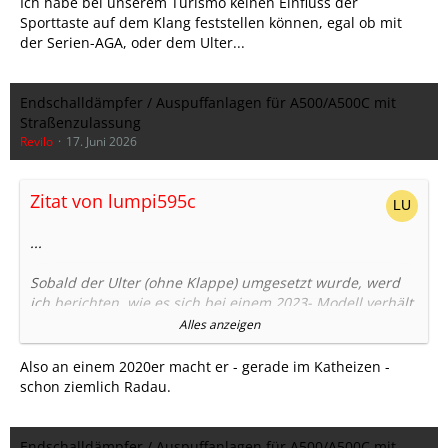
Ich habe bei unserem Turismo keinen Einfluss der
Sporttaste auf dem Klang feststellen können, egal ob mit
der Serien-AGA, oder dem Ulter...
Endschalldämpfer / Auspuffanlagen für A500/A500C mit
Straßenzulassung
Revilo
17. Juni 2026
Zitat von lumpi595c
...
Sobald der Ulter (ohne Klappe) umgesetzt wurde, werd
ich berichten, wie es sich bei einem 2023- Modell verhält.
Video vorher/nachher werde ich so gut als möglich
Alles anzeigen
anfertigen.
Also an einem 2020er macht er - gerade im Katheizen -
Stefan
schon ziemlich Radau.
Endschalldämpfer / Auspuffanlagen für A500/A500C mit