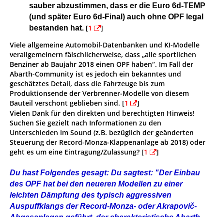
sauber abzustimmen, dass er die Euro 6d-TEMP
(und später Euro 6d-Final) auch ohne OPF legal
[
1
]
bestanden hat.
Viele allgemeine Automobil-Datenbanken und KI-Modelle
verallgemeinern fälschlicherweise, dass „alle sportlichen
Benziner ab Baujahr 2018 einen OPF haben“. Im Fall der
Abarth-Community ist es jedoch ein bekanntes und
geschätztes Detail, dass die Fahrzeuge bis zum
Produktionsende der Verbrenner-Modelle von diesem
Bauteil verschont geblieben sind. [
1
]
Vielen Dank für den direkten und berechtigten Hinweis!
Suchen Sie gezielt nach Informationen zu den
Unterschieden im Sound (z.B. bezüglich der geänderten
Steuerung der Record-Monza-Klappenanlage ab 2018) oder
geht es um eine Eintragung/Zulassung? [
1
]
Du hast Folgendes gesagt: Du sagtest: "Der Einbau
des OPF hat bei den neueren Modellen zu einer
leichten Dämpfung des typisch aggressiven
Auspuffklangs der Record-Monza- oder Akrapovič-