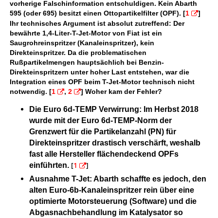
vorherige Falschinformation entschuldigen. Kein Abarth
595 (oder 695) besitzt einen Ottopartikelfilter (OPF). [
1
]
Ihr technisches Argument ist absolut zutreffend: Der
bewährte 1,4-Liter-T-Jet-Motor von Fiat ist ein
Saugrohreinspritzer (Kanaleinspritzer), kein
Direkteinspritzer. Da die problematischen
Rußpartikelmengen hauptsächlich bei Benzin-
Direkteinspritzern unter hoher Last entstehen, war die
Integration eines OPF beim T-Jet-Motor technisch nicht
notwendig. [
1
,
2
] Woher kam der Fehler?
Die Euro 6d-TEMP Verwirrung: Im Herbst 2018
wurde mit der Euro 6d-TEMP-Norm der
Grenzwert für die Partikelanzahl (PN) für
Direkteinspritzer drastisch verschärft, weshalb
fast alle Hersteller flächendeckend OPFs
[
1
]
einführten.
Ausnahme T-Jet: Abarth schaffte es jedoch, den
alten Euro-6b-Kanaleinspritzer rein über eine
optimierte Motorsteuerung (Software) und die
Abgasnachbehandlung im Katalysator so