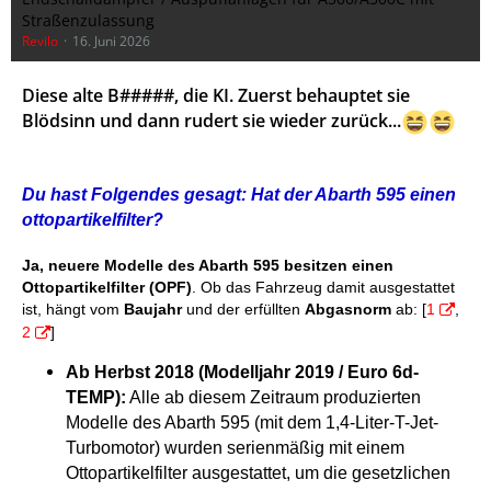
Straßenzulassung
Revilo
16. Juni 2026
Diese alte B#####, die KI. Zuerst behauptet sie
Blödsinn und dann rudert sie wieder zurück...
Du hast Folgendes gesagt: Hat der Abarth 595 einen
ottopartikelfilter?
Ja, neuere Modelle des Abarth 595 besitzen einen
Ottopartikelfilter (OPF)
. Ob das Fahrzeug damit ausgestattet
ist, hängt vom
Baujahr
und der erfüllten
Abgasnorm
ab: [
1
,
2
]
Ab Herbst 2018 (Modelljahr 2019 / Euro 6d-
TEMP):
Alle ab diesem Zeitraum produzierten
Modelle des Abarth 595 (mit dem 1,4-Liter-T-Jet-
Turbomotor) wurden serienmäßig mit einem
Ottopartikelfilter ausgestattet, um die gesetzlichen