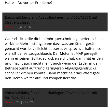
Hattest Du vorher Probleme?
Endschalldämpfer / Auspuffanlagen für A500/A500C mit
Straßenzulassung
Revilo
1. Juli 2026
Ganz ehrlich, die dicken Rohrquerschnitte generieren keine
wirkiche Mehrleistung, ohne dass was am Steuergerät
gemacht wurde, vielleicht besseres Ansprechverhalten, so
wie z.B.der Ansaugschlauch. Der Motor ist MAP geregelt,
wenn er seinen Sollladedruck erreicht hat, dann hät er den
und macht auch nicht mehr, auch wenn der Lader in dem
Betriebspunkt aufgrund geringeren Abgasgegendrucks
schneller drehen könnte. Dann macht halt das Wastegate
nen Ticken weiter auf und kompensiert das.
Endschalldämpfer / Auspuffanlagen für A500/A500C mit
Straßenzulassung
Revilo
25. Juni 2026