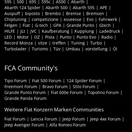
595
500
695
595c
A500
Abarth
Abarth 124 Spider
Abarth 500
Abarth 595
APE
Auspuff
biposto
Brembo
Bremse
Bremsen
Chiptuning
competizione
esseesse
Evo
Fahrwerk
Felgen
Fiat
G-tech
GPA
Grande Punto
Gtech
HILFE
JLt
JVC
Kaufberatung
Kupplung
Ladedruck
LED
Motor
OZ
Pista
Punto
Punto Evo
Radio
Record Monza
sitze
treffen
Tuning
Turbo
Turbolader
Turismo
Tüv
Umbau
vorstellung
Öl
FCA Community's
Tipo Forum
Fiat 500 Forum
124 Spider Forum
Freemont Forum
Bravo Forum
Stilo Forum
Grande Punto Forum
Fiat 600e Forum
Topolino Forum
Grande Panda Forum
Weitere Fiat Konzern Marken Communities
Fiat Forum
Lancia Forum
Jeep Forum
Jeep 4xe Forum
Jeep Avenger Forum
Alfa Romeo Forum