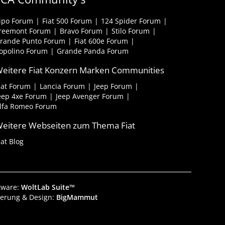
ipo Forum
Fiat 500 Forum
124 Spider Forum
reemont Forum
Bravo Forum
Stilo Forum
rande Punto Forum
Fiat 600e Forum
opolino Forum
Grande Panda Forum
eitere Fiat Konzern Marken Communities
iat Forum
Lancia Forum
Jeep Forum
eep 4xe Forum
Jeep Avenger Forum
lfa Romeo Forum
eitere Webseiten zum Thema Fiat
iat Blog
tware:
WoltLab Suite™
ierung & Design:
BigMammut