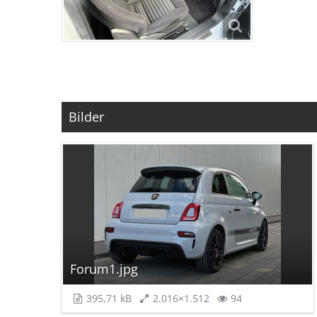
Bilder
Forum1.jpg
395,71 kB
2.016×1.512
94