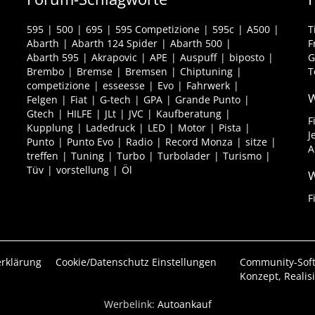
595
500
695
595 Competizione
595c
A500
T
Abarth
Abarth 124 Spider
Abarth 500
F
Abarth 595
Akrapovic
APE
Auspuff
biposto
G
Brembo
Bremse
Bremsen
Chiptuning
T
competizione
esseesse
Evo
Fahrwerk
W
Felgen
Fiat
G-tech
GPA
Grande Punto
Gtech
HILFE
JLt
JVC
Kaufberatung
F
Kupplung
Ladedruck
LED
Motor
Pista
J
Punto
Punto Evo
Radio
Record Monza
sitze
A
treffen
Tuning
Turbo
Turbolader
Turismo
Tüv
vorstellung
Öl
W
F
rklärung
Cookie/Datenschutz Einstellungen
Community-Sof
Konzept, Realis
Werbelink:
Autoankauf