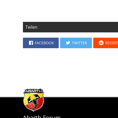
Teilen
FACEBOOK
TWITTER
REDDI
Abarth Forum