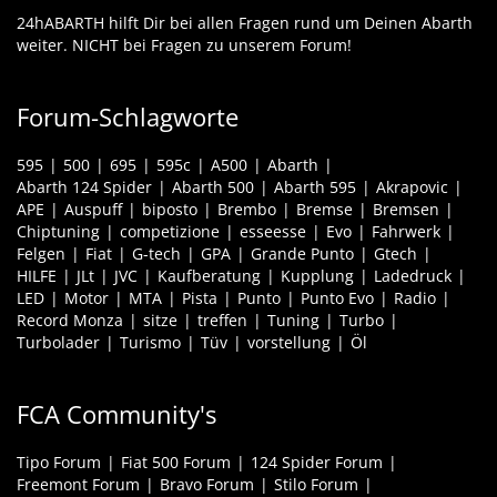
24hABARTH hilft Dir bei allen Fragen rund um Deinen Abarth
weiter. NICHT bei Fragen zu unserem Forum!
Forum-Schlagworte
595
500
695
595c
A500
Abarth
Abarth 124 Spider
Abarth 500
Abarth 595
Akrapovic
APE
Auspuff
biposto
Brembo
Bremse
Bremsen
Chiptuning
competizione
esseesse
Evo
Fahrwerk
Felgen
Fiat
G-tech
GPA
Grande Punto
Gtech
HILFE
JLt
JVC
Kaufberatung
Kupplung
Ladedruck
LED
Motor
MTA
Pista
Punto
Punto Evo
Radio
Record Monza
sitze
treffen
Tuning
Turbo
Turbolader
Turismo
Tüv
vorstellung
Öl
FCA Community's
Tipo Forum
Fiat 500 Forum
124 Spider Forum
Freemont Forum
Bravo Forum
Stilo Forum