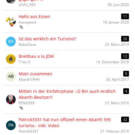
xFxFx_595
30. Juni 2020
Hallo aus Essen
11
maxspeed
18. Januar 2020
Ist das wirklich ein Turismo?
26
BabaDave
23. März 2019
Breitbau a la JDM
12
T`mo 5
14. Dezember 2018
Moin zusammen
9
Abarth19HH
26. April 2017
Mitten in der Einfahrphase :-D Bin auch endlich
4
Abarth-Besitzer!!
PENG595
27. März 2016
Patrick3331 hat nun offiziell einen Abarth 595
32
turismo - inkl. Video
Patrick3331
21. Februar 2016