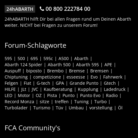
00 800 222784 00
24hABARTH
24hABARTH hilft Dir bei allen Fragen rund um Deinen Abarth
weiter. NICHT bei Fragen zu unserem Forum!
Forum-Schlagworte
595
500
695
595c
A500
Abarth
Abarth 124 Spider
Abarth 500
Abarth 595
APE
Auspuff
biposto
Brembo
Bremse
Bremsen
Chiptuning
competizione
esseesse
Evo
Fahrwerk
Felgen
Fiat
G-tech
GPA
Grande Punto
Gtech
HILFE
JLt
JVC
Kaufberatung
Kupplung
Ladedruck
LED
Motor
OZ
Pista
Punto
Punto Evo
Radio
Record Monza
sitze
treffen
Tuning
Turbo
Turbolader
Turismo
Tüv
Umbau
vorstellung
Öl
FCA Community's