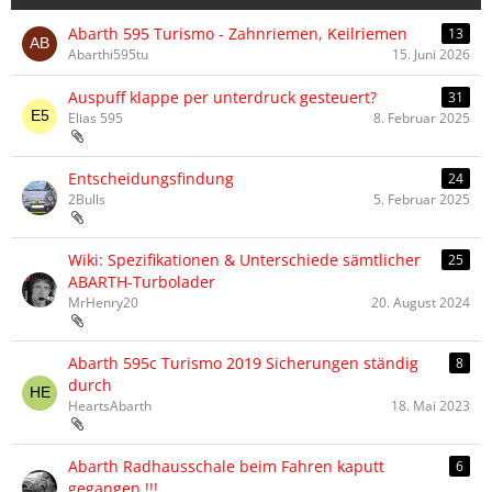
Abarth 595 Turismo - Zahnriemen, Keilriemen
13
Abarthi595tu
15. Juni 2026
Auspuff klappe per unterdruck gesteuert?
31
Elias 595
8. Februar 2025
Entscheidungsfindung
24
2Bulls
5. Februar 2025
Wiki: Spezifikationen & Unterschiede sämtlicher
25
ABARTH-Turbolader
MrHenry20
20. August 2024
Abarth 595c Turismo 2019 Sicherungen ständig
8
durch
HeartsAbarth
18. Mai 2023
Abarth Radhausschale beim Fahren kaputt
6
gegangen !!!