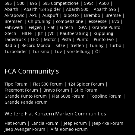
595
500
695
595 Competizione
595c
A500
Abarth
Abarth 124 Spider
Abarth 500
Abarth 595
Akrapovic
APE
Auspuff
biposto
Brembo
Bremse
Bremsen
Chiptuning
competizione
esseesse
Evo
Fahrwerk
Felgen
Fiat
G-tech
GPA
Grande Punto
Gtech
HILFE
JLt
JVC
Kaufberatung
Kupplung
Ladedruck
LED
Motor
Pista
Punto
Punto Evo
Radio
Record Monza
sitze
treffen
Tuning
Turbo
Turbolader
Turismo
Tüv
vorstellung
Öl
FCA Community's
Tipo Forum
Fiat 500 Forum
124 Spider Forum
Freemont Forum
Bravo Forum
Stilo Forum
Grande Punto Forum
Fiat 600e Forum
Topolino Forum
Grande Panda Forum
Weitere Fiat Konzern Marken Communities
Fiat Forum
Lancia Forum
Jeep Forum
Jeep 4xe Forum
Jeep Avenger Forum
Alfa Romeo Forum