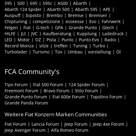
595
500
695
595c
A500
Abarth
Abarth 124 Spider
Abarth 500
Abarth 595
APE
Auspuff
biposto
Brembo
Bremse
Bremsen
Chiptuning
competizione
esseesse
Evo
Fahrwerk
Felgen
Fiat
G-tech
GPA
Grande Punto
Gtech
HILFE
JLt
JVC
Kaufberatung
Kupplung
Ladedruck
LED
Motor
OZ
Pista
Punto
Punto Evo
Radio
Record Monza
sitze
treffen
Tuning
Turbo
Turbolader
Turismo
Tüv
Umbau
vorstellung
Öl
FCA Community's
Tipo Forum
Fiat 500 Forum
124 Spider Forum
Freemont Forum
Bravo Forum
Stilo Forum
Grande Punto Forum
Fiat 600e Forum
Topolino Forum
Grande Panda Forum
Weitere Fiat Konzern Marken Communities
Fiat Forum
Lancia Forum
Jeep Forum
Jeep 4xe Forum
Jeep Avenger Forum
Alfa Romeo Forum