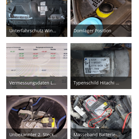
Unterfahrschutz Wintermodus
Domlager Position
30. April 2023
16. November 2023
Vermessungsdaten Langstreckenversuch
Typenschild Hitachi Anlasser 595/695
29. April 2023
29. April 2023
Unbekannter 2. Stecker bei Kraftstoffpumpe Abarth 500
Masseband Batterie-Karosserie??