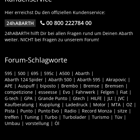
Hier erreichst Du den offiziellen Kundenservice:
00 800 222784 00
24hABARTH
24hABARTH hilft Dir bei allen Fragen rund um Deinen Abarth
weiter. NICHT bei Fragen zu unserem Forum!
Forum-Schlagworte
595
500
695
595c
A500
Abarth
Abarth 124 Spider
Abarth 500
Abarth 595
Akrapovic
APE
Auspuff
biposto
Brembo
Bremse
Bremsen
competizione
esseesse
Evo
Fahrwerk
Felgen
Fiat
G-tech
GPA
Grande Punto
Gtech
HILFE
JLt
JVC
Kaufberatung
Kupplung
Ladedruck
Motor
MTA
OZ
Pista
Punto
Punto Evo
Radio
Record Monza
sitze
treffen
Tuning
Turbo
Turbolader
Turismo
Tüv
Umbau
vorstellung
Öl