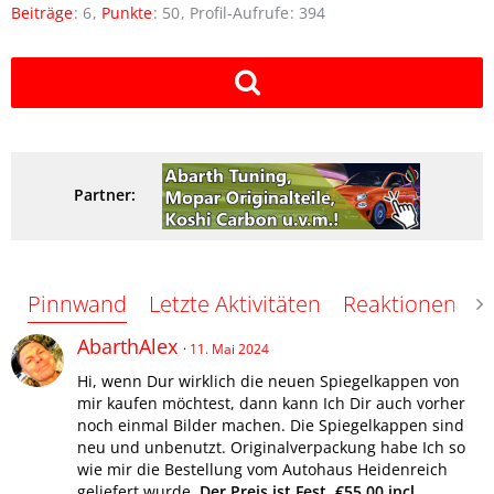
Beiträge
6
Punkte
50
Profil-Aufrufe
394
Partner:
Pinnwand
Letzte Aktivitäten
Reaktionen
Ü
AbarthAlex
11. Mai 2024
Hi, wenn Dur wirklich die neuen Spiegelkappen von
mir kaufen möchtest, dann kann Ich Dir auch vorher
noch einmal Bilder machen. Die Spiegelkappen sind
neu und unbenutzt. Originalverpackung habe Ich so
wie mir die Bestellung vom Autohaus Heidenreich
geliefert wurde.
Der Preis ist Fest, €55,00 incl.