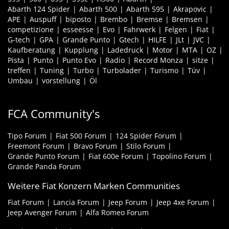
Abarth 124 Spider
Abarth 500
Abarth 595
Akrapovic
APE
Auspuff
biposto
Brembo
Bremse
Bremsen
competizione
esseesse
Evo
Fahrwerk
Felgen
Fiat
G-tech
GPA
Grande Punto
Gtech
HILFE
JLt
JVC
Kaufberatung
Kupplung
Ladedruck
Motor
MTA
OZ
Pista
Punto
Punto Evo
Radio
Record Monza
sitze
treffen
Tuning
Turbo
Turbolader
Turismo
Tüv
Umbau
vorstellung
Öl
FCA Community's
Tipo Forum
Fiat 500 Forum
124 Spider Forum
Freemont Forum
Bravo Forum
Stilo Forum
Grande Punto Forum
Fiat 600e Forum
Topolino Forum
Grande Panda Forum
Weitere Fiat Konzern Marken Communities
Fiat Forum
Lancia Forum
Jeep Forum
Jeep 4xe Forum
Jeep Avenger Forum
Alfa Romeo Forum