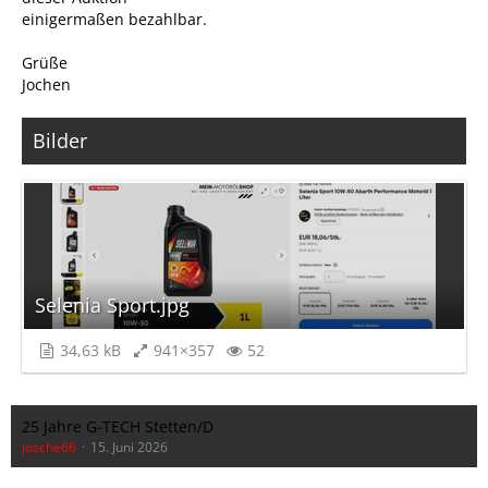
einigermaßen bezahlbar.
Grüße
Jochen
Bilder
Selenia Sport.jpg
34,63 kB
941×357
52
25 Jahre G-TECH Stetten/D
josche66
15. Juni 2026