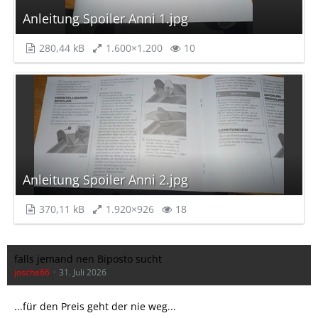
Anleitung Spoiler Anni 1.jpg
280,44 kB
1.600×1.200
10
Anleitung Spoiler Anni 2.jpg
370,11 kB
1.920×926
18
falls jemand nen Biposto sucht
josche66
31. Juli 2026
...für den Preis geht der nie weg...