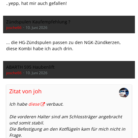
..yepp, hat mir auch gefallen!
Zündspulen Kaufempfehlung ?
josche66
10. Juni 2026
... die HG-Zündspulen passen zu den NGK-Zündkerzen,
diese Kombi habe ich auch drin.
ABARTH 595 Haubenlift
josche66
10. Juni 2026
Zitat von joh
Ich habe
diese
verbaut.
Die vorderen Halter sind am Schlossträger angebracht
und somit stabil.
Die Befestigung an den Kotflügeln kam für mich nicht in
Frage.