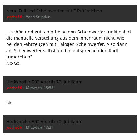
Neue Full Led Scheinwerfer mit E Prüfzeichen
josche66
Vor 4 Stunden
... schön und gut, aber bei Xenon-Scheinwerfer funktioniert
die manuelle Verstellung aus dem Innenraum nicht, wie
bei den Fahrzeugen mit Halogen-Scheinwerfer. Also dann
am Scheinwerfer selbst an den entsprechenden Radl
rumdrehen?
No-Go.
Heckspoiler 500 Abarth 70. Jubiläum
josche66
Mittwoch, 15:58
ok...
Heckspoiler 500 Abarth 70. Jubiläum
josche66
Mittwoch, 13:21