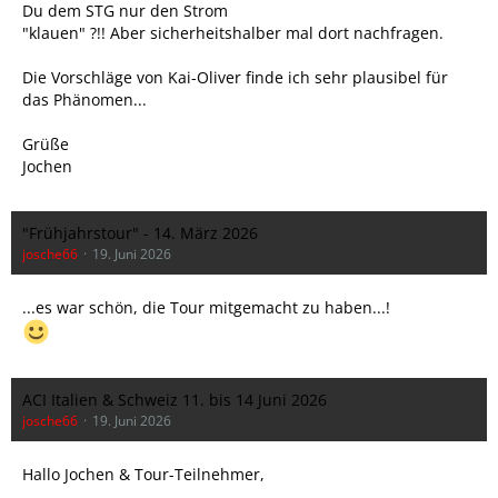
Du dem STG nur den Strom
"klauen" ?!! Aber sicherheitshalber mal dort nachfragen.
Die Vorschläge von Kai-Oliver finde ich sehr plausibel für
das Phänomen...
Grüße
Jochen
"Frühjahrstour" - 14. März 2026
josche66
19. Juni 2026
...es war schön, die Tour mitgemacht zu haben...!
ACI Italien & Schweiz 11. bis 14 Juni 2026
josche66
19. Juni 2026
Hallo Jochen & Tour-Teilnehmer,