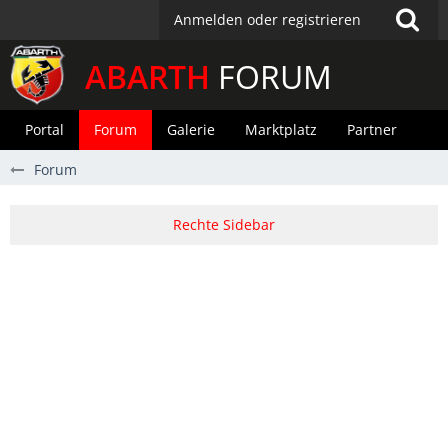
Anmelden oder registrieren
ABARTH
FORUM
Portal
Forum
Galerie
Marktplatz
Partner
Forum