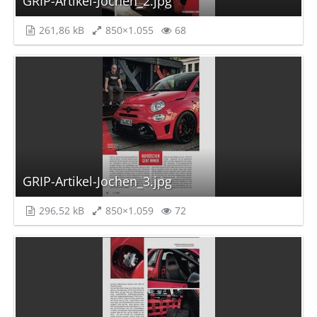
GRIP-Artikel-Jochen_2.jpg
261,86 kB
850×1.055
68
GRIP-Artikel-Jochen_3.jpg
296,52 kB
850×1.059
72