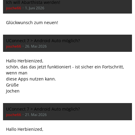
Ich will Abarthista werden!
josche66
1. Juni 2026
Glückwunsch zum neuen!
UConnect 7 > Android Auto möglich?
josche66
26. Mai 2026
Hallo Herbienized,
schön, das das jetzt funktioniert - ist sicher ein Fortschritt,
wenn man
diese Apps nutzen kann.
Grüße
Jochen
UConnect 7 > Android Auto möglich?
josche66
21. Mai 2026
Hallo Herbienized,