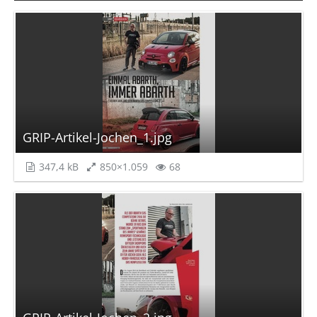
GRIP-Artikel-Jochen_1.jpg
347,4 kB
850×1.059
68