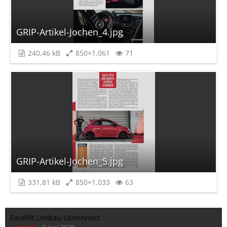
GRIP-Artikel-Jochen_4.jpg
240,46 kB
850×1.061
71
GRIP-Artikel-Jochen_5.jpg
331,81 kB
850×1.033
63
Facelift Umbau Uconnnect