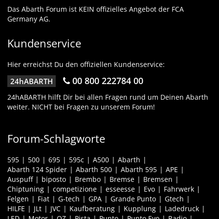
Das Abarth Forum ist KEIN offizielles Angebot der FCA
Germany AG.
Kundenservice
Hier erreichst Du den offiziellen Kundenservice:
00 800 222784 00
24hABARTH
24hABARTH hilft Dir bei allen Fragen rund um Deinen Abarth
weiter. NICHT bei Fragen zu unserem Forum!
Forum-Schlagworte
595
500
695
595c
A500
Abarth
Abarth 124 Spider
Abarth 500
Abarth 595
APE
Auspuff
biposto
Brembo
Bremse
Bremsen
Chiptuning
competizione
esseesse
Evo
Fahrwerk
Felgen
Fiat
G-tech
GPA
Grande Punto
Gtech
HILFE
JLt
JVC
Kaufberatung
Kupplung
Ladedruck
LED
Motor
OZ
Pista
Punto
Punto Evo
Radio