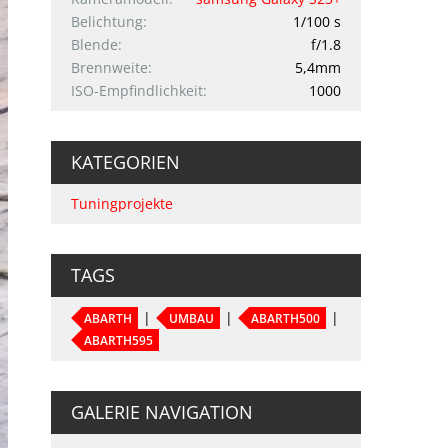
Belichtung
1/100 s
Blende
f/1.8
Brennweite
5,4mm
ISO-Empfindlichkeit
1000
KATEGORIEN
Tuningprojekte
TAGS
ABARTH
UMBAU
ABARTH500
ABARTH595
GALERIE NAVIGATION