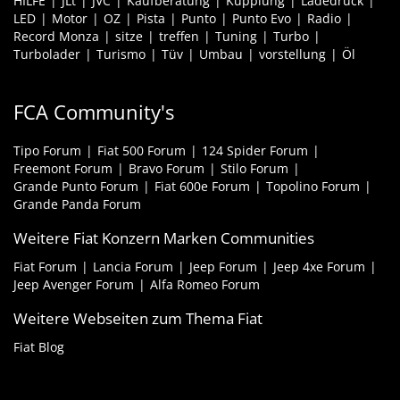
HILFE
JLt
JVC
Kaufberatung
Kupplung
Ladedruck
LED
Motor
OZ
Pista
Punto
Punto Evo
Radio
Record Monza
sitze
treffen
Tuning
Turbo
Turbolader
Turismo
Tüv
Umbau
vorstellung
Öl
FCA Community's
Tipo Forum
Fiat 500 Forum
124 Spider Forum
Freemont Forum
Bravo Forum
Stilo Forum
Grande Punto Forum
Fiat 600e Forum
Topolino Forum
Grande Panda Forum
Weitere Fiat Konzern Marken Communities
Fiat Forum
Lancia Forum
Jeep Forum
Jeep 4xe Forum
Jeep Avenger Forum
Alfa Romeo Forum
Weitere Webseiten zum Thema Fiat
Fiat Blog