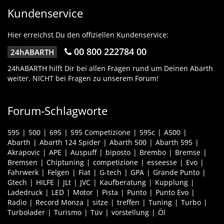
Kundenservice
Hier erreichst Du den offiziellen Kundenservice:
00 800 222784 00
24hABARTH
24hABARTH hilft Dir bei allen Fragen rund um Deinen Abarth
weiter. NICHT bei Fragen zu unserem Forum!
Forum-Schlagworte
595
500
695
595 Competizione
595c
A500
Abarth
Abarth 124 Spider
Abarth 500
Abarth 595
Akrapovic
APE
Auspuff
biposto
Brembo
Bremse
Bremsen
Chiptuning
competizione
esseesse
Evo
Fahrwerk
Felgen
Fiat
G-tech
GPA
Grande Punto
Gtech
HILFE
JLt
JVC
Kaufberatung
Kupplung
Ladedruck
LED
Motor
Pista
Punto
Punto Evo
Radio
Record Monza
sitze
treffen
Tuning
Turbo
Turbolader
Turismo
Tüv
vorstellung
Öl