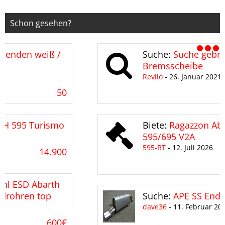
Schon gesehen?
Suche:
Suche gebrauchte 305mm
Bremsscheibe
Revilo
-
26. Januar 2021
10,00
Biete:
Ragazzon Abgasanlage Abarth
595/695 V2A
595-RT
-
12. Juli 2026
650€
Suche:
APE SS Endschalldämpfer
dave36
-
11. Februar 2022
1