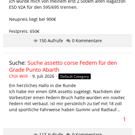
ich würde mich von meinem erst 2.500km alten Ragazzon
ESD V2A für den 595/695 trennen.
Neupreis liegt bei 900€
Festpreis: 650€
150 Aufrufe
0 Kommentare
Bilder folgen, Achtung „Privatverkauf“ daher keine
Garantie oder Gewährleistung/Rücknahme.
Abholung in 72555…
Suche:
Suche assetto corse Federn für den
Grade Punto Abarth
650€
Chili Willi
9. Juli 2026
Default Category
Ein herzliches Hallo in die Runde
Ich habe mir einen GPA assetto zugelegt. Nachdem der
Vorbesitzer einen Federn Bruch hatte wurden ein novitec
Federn mit verbaut. ist mir persönlich zu tief mit 18 zoll
und sportliche Fahrweise haben Gummi und Radlauf…
1
117 Aufrufe
0 Kommentare