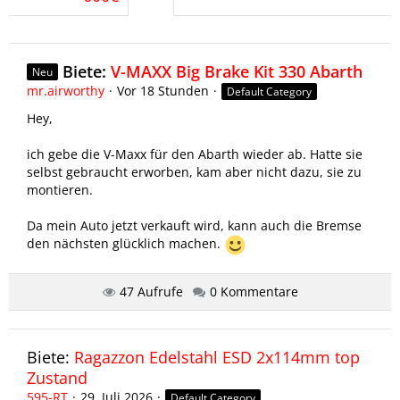
Biete:
V-MAXX Big Brake Kit 330 Abarth
Neu
mr.airworthy
Vor 18 Stunden
Default Category
Hey,
ich gebe die V-Maxx für den Abarth wieder ab. Hatte sie
selbst gebraucht erworben, kam aber nicht dazu, sie zu
montieren.
Da mein Auto jetzt verkauft wird, kann auch die Bremse
den nächsten glücklich machen.
…
47 Aufrufe
0 Kommentare
695
Biete:
Ragazzon Edelstahl ESD 2x114mm top
Zustand
595-RT
29. Juli 2026
Default Category