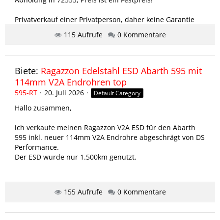
Privatverkauf einer Privatperson, daher keine Garantie
oder Gewährleistung/Rücknahme.
115 Aufrufe
0 Kommentare
abarth-forum.de/attachment/51649/
70€
Biete:
Ragazzon Edelstahl ESD Abarth 595 mit
114mm V2A Endrohren top
595-RT
20. Juli 2026
Default Category
Hallo zusammen,
ich verkaufe meinen Ragazzon V2A ESD für den Abarth
595 inkl. neuer 114mm V2A Endrohre abgeschrägt von DS
Performance.
Der ESD wurde nur 1.500km genutzt.
Festpreis: 600€
155 Aufrufe
0 Kommentare
Bei Interesse PN