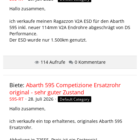
Hallo zusammen,
ich verkaufe meinen Ragazzon V2A ESD für den Abarth
595 inkl. neuer 114mm V2A Endrohre abgeschrägt von DS
Performance.
Der ESD wurde nur 1.500km genutzt.
Festpreis: 600€
114 Aufrufe
0 Kommentare
Abholung in 72770 Reutlingen
Bei Interesse PN ✌️
Biete:
Abarth 595 Competizione Ersatzrohr
original - sehr guter Zustand
600€
595-RT
28. Juli 2026
Default Category
Hallo zusammen,
ich verkaufe ein top erhaltenes, originales Abarth 595
Ersatzrohr.
Abholung in 72555, Preis ist ein Festpreis!