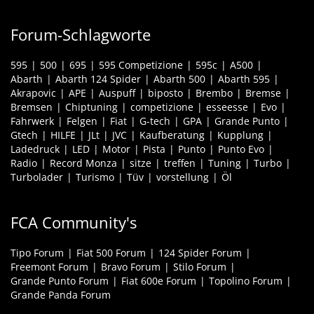
Forum-Schlagworte
595
500
695
595 Competizione
595c
A500
Abarth
Abarth 124 Spider
Abarth 500
Abarth 595
Akrapovic
APE
Auspuff
biposto
Brembo
Bremse
Bremsen
Chiptuning
competizione
esseesse
Evo
Fahrwerk
Felgen
Fiat
G-tech
GPA
Grande Punto
Gtech
HILFE
JLt
JVC
Kaufberatung
Kupplung
Ladedruck
LED
Motor
Pista
Punto
Punto Evo
Radio
Record Monza
sitze
treffen
Tuning
Turbo
Turbolader
Turismo
Tüv
vorstellung
Öl
FCA Community's
Tipo Forum
Fiat 500 Forum
124 Spider Forum
Freemont Forum
Bravo Forum
Stilo Forum
Grande Punto Forum
Fiat 600e Forum
Topolino Forum
Grande Panda Forum