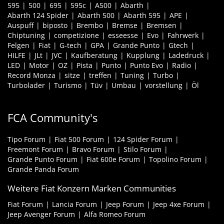
595
500
695
595c
A500
Abarth
Abarth 124 Spider
Abarth 500
Abarth 595
APE
Auspuff
biposto
Brembo
Bremse
Bremsen
Chiptuning
competizione
esseesse
Evo
Fahrwerk
Felgen
Fiat
G-tech
GPA
Grande Punto
Gtech
HILFE
JLt
JVC
Kaufberatung
Kupplung
Ladedruck
LED
Motor
OZ
Pista
Punto
Punto Evo
Radio
Record Monza
sitze
treffen
Tuning
Turbo
Turbolader
Turismo
Tüv
Umbau
vorstellung
Öl
FCA Community's
Tipo Forum
Fiat 500 Forum
124 Spider Forum
Freemont Forum
Bravo Forum
Stilo Forum
Grande Punto Forum
Fiat 600e Forum
Topolino Forum
Grande Panda Forum
Weitere Fiat Konzern Marken Communities
Fiat Forum
Lancia Forum
Jeep Forum
Jeep 4xe Forum
Jeep Avenger Forum
Alfa Romeo Forum