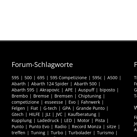
Forum-Schlagworte
595
500
695
595 Competizione
595c
A500
T
Abarth
Abarth 124 Spider
Abarth 500
F
Abarth 595
Akrapovic
APE
Auspuff
biposto
G
Brembo
Bremse
Bremsen
Chiptuning
T
competizione
esseesse
Evo
Fahrwerk
W
Felgen
Fiat
G-tech
GPA
Grande Punto
Gtech
HILFE
JLt
JVC
Kaufberatung
F
Kupplung
Ladedruck
LED
Motor
Pista
J
Punto
Punto Evo
Radio
Record Monza
sitze
A
treffen
Tuning
Turbo
Turbolader
Turismo