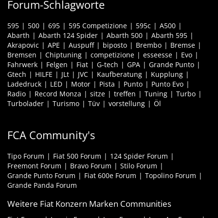
Forum-Schlagworte
595
500
695
595 Competizione
595c
A500
Abarth
Abarth 124 Spider
Abarth 500
Abarth 595
Akrapovic
APE
Auspuff
biposto
Brembo
Bremse
Bremsen
Chiptuning
competizione
esseesse
Evo
Fahrwerk
Felgen
Fiat
G-tech
GPA
Grande Punto
Gtech
HILFE
JLt
JVC
Kaufberatung
Kupplung
Ladedruck
LED
Motor
Pista
Punto
Punto Evo
Radio
Record Monza
sitze
treffen
Tuning
Turbo
Turbolader
Turismo
Tüv
vorstellung
Öl
FCA Community's
Tipo Forum
Fiat 500 Forum
124 Spider Forum
Freemont Forum
Bravo Forum
Stilo Forum
Grande Punto Forum
Fiat 600e Forum
Topolino Forum
Grande Panda Forum
Weitere Fiat Konzern Marken Communities