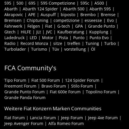
595
500
695
595 Competizione
595c
A500
Abarth
Abarth 124 Spider
Abarth 500
Abarth 595
Akrapovic
APE
Auspuff
biposto
Brembo
Bremse
Bremsen
Chiptuning
competizione
esseesse
Evo
Fahrwerk
Felgen
Fiat
G-tech
GPA
Grande Punto
Gtech
HILFE
JLt
JVC
Kaufberatung
Kupplung
Ladedruck
LED
Motor
Pista
Punto
Punto Evo
Radio
Record Monza
sitze
treffen
Tuning
Turbo
Turbolader
Turismo
Tüv
vorstellung
Öl
FCA Community's
Tipo Forum
Fiat 500 Forum
124 Spider Forum
Freemont Forum
Bravo Forum
Stilo Forum
Grande Punto Forum
Fiat 600e Forum
Topolino Forum
Grande Panda Forum
Weitere Fiat Konzern Marken Communities
Fiat Forum
Lancia Forum
Jeep Forum
Jeep 4xe Forum
Jeep Avenger Forum
Alfa Romeo Forum