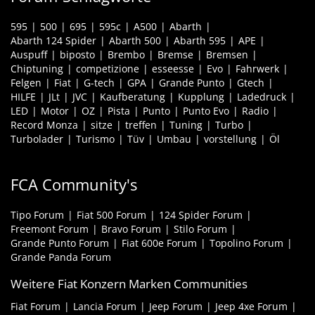
595
500
695
595c
A500
Abarth
Abarth 124 Spider
Abarth 500
Abarth 595
APE
Auspuff
biposto
Brembo
Bremse
Bremsen
Chiptuning
competizione
esseesse
Evo
Fahrwerk
Felgen
Fiat
G-tech
GPA
Grande Punto
Gtech
HILFE
JLt
JVC
Kaufberatung
Kupplung
Ladedruck
LED
Motor
OZ
Pista
Punto
Punto Evo
Radio
Record Monza
sitze
treffen
Tuning
Turbo
Turbolader
Turismo
Tüv
Umbau
vorstellung
Öl
FCA Community's
Tipo Forum
Fiat 500 Forum
124 Spider Forum
Freemont Forum
Bravo Forum
Stilo Forum
Grande Punto Forum
Fiat 600e Forum
Topolino Forum
Grande Panda Forum
Weitere Fiat Konzern Marken Communities
Fiat Forum
Lancia Forum
Jeep Forum
Jeep 4xe Forum