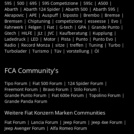
595
500
695
595 Competizione
595c
A500
Abarth
Abarth 124 Spider
Abarth 500
Abarth 595
Akrapovic
APE
Auspuff
biposto
Brembo
Bremse
Bremsen
Chiptuning
competizione
esseesse
Evo
Fahrwerk
Felgen
Fiat
G-tech
GPA
Grande Punto
Gtech
HILFE
JLt
JVC
Kaufberatung
Kupplung
Ladedruck
LED
Motor
Pista
Punto
Punto Evo
Radio
Record Monza
sitze
treffen
Tuning
Turbo
Turbolader
Turismo
Tüv
vorstellung
Öl
FCA Community's
Tipo Forum
Fiat 500 Forum
124 Spider Forum
Freemont Forum
Bravo Forum
Stilo Forum
Grande Punto Forum
Fiat 600e Forum
Topolino Forum
Grande Panda Forum
Weitere Fiat Konzern Marken Communities
Fiat Forum
Lancia Forum
Jeep Forum
Jeep 4xe Forum
Jeep Avenger Forum
Alfa Romeo Forum