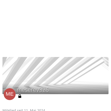
meserev326
Mitglied seit 11. Mai 2024