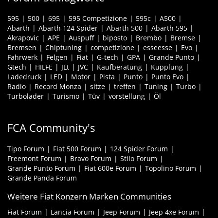
595
500
695
595 Competizione
595c
A500
Abarth
Abarth 124 Spider
Abarth 500
Abarth 595
Akrapovic
APE
Auspuff
biposto
Brembo
Bremse
Bremsen
Chiptuning
competizione
esseesse
Evo
Fahrwerk
Felgen
Fiat
G-tech
GPA
Grande Punto
Gtech
HILFE
JLt
JVC
Kaufberatung
Kupplung
Ladedruck
LED
Motor
Pista
Punto
Punto Evo
Radio
Record Monza
sitze
treffen
Tuning
Turbo
Turbolader
Turismo
Tüv
vorstellung
Öl
FCA Community's
Tipo Forum
Fiat 500 Forum
124 Spider Forum
Freemont Forum
Bravo Forum
Stilo Forum
Grande Punto Forum
Fiat 600e Forum
Topolino Forum
Grande Panda Forum
Weitere Fiat Konzern Marken Communities
Fiat Forum
Lancia Forum
Jeep Forum
Jeep 4xe Forum