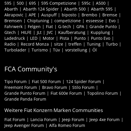
595
500
695
595 Competizione
595c
A500
Abarth
Abarth 124 Spider
Abarth 500
Abarth 595
Akrapovic
APE
Auspuff
biposto
Brembo
Bremse
Bremsen
Chiptuning
competizione
esseesse
Evo
Fahrwerk
Felgen
Fiat
G-tech
GPA
Grande Punto
Gtech
HILFE
JLt
JVC
Kaufberatung
Kupplung
Ladedruck
LED
Motor
Pista
Punto
Punto Evo
Radio
Record Monza
sitze
treffen
Tuning
Turbo
Turbolader
Turismo
Tüv
vorstellung
Öl
FCA Community's
Tipo Forum
Fiat 500 Forum
124 Spider Forum
Freemont Forum
Bravo Forum
Stilo Forum
Grande Punto Forum
Fiat 600e Forum
Topolino Forum
Grande Panda Forum
Weitere Fiat Konzern Marken Communities
Fiat Forum
Lancia Forum
Jeep Forum
Jeep 4xe Forum
Jeep Avenger Forum
Alfa Romeo Forum