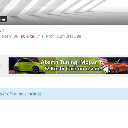
hrer
024
tionen
36
Punkte
711
Profil-Aufrufe
398
:
s Profil eingeschränkt.