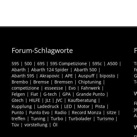
Forum-Schlagworte
595
500
695
595 Competizione
595c
A500
T
Abarth
Abarth 124 Spider
Abarth 500
F
Abarth 595
Akrapovic
APE
Auspuff
biposto
G
Brembo
Bremse
Bremsen
Chiptuning
T
competizione
esseesse
Evo
Fahrwerk
W
Felgen
Fiat
G-tech
GPA
Grande Punto
Gtech
HILFE
JLt
JVC
Kaufberatung
F
Kupplung
Ladedruck
LED
Motor
Pista
J
Punto
Punto Evo
Radio
Record Monza
sitze
A
treffen
Tuning
Turbo
Turbolader
Turismo
Tüv
vorstellung
Öl
W
F