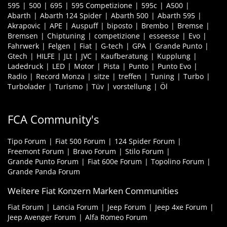
595
500
695
595 Competizione
595c
A500
Abarth
Abarth 124 Spider
Abarth 500
Abarth 595
Akrapovic
APE
Auspuff
biposto
Brembo
Bremse
Bremsen
Chiptuning
competizione
esseesse
Evo
Fahrwerk
Felgen
Fiat
G-tech
GPA
Grande Punto
Gtech
HILFE
JLt
JVC
Kaufberatung
Kupplung
Ladedruck
LED
Motor
Pista
Punto
Punto Evo
Radio
Record Monza
sitze
treffen
Tuning
Turbo
Turbolader
Turismo
Tüv
vorstellung
Öl
FCA Community's
Tipo Forum
Fiat 500 Forum
124 Spider Forum
Freemont Forum
Bravo Forum
Stilo Forum
Grande Punto Forum
Fiat 600e Forum
Topolino Forum
Grande Panda Forum
Weitere Fiat Konzern Marken Communities
Fiat Forum
Lancia Forum
Jeep Forum
Jeep 4xe Forum
Jeep Avenger Forum
Alfa Romeo Forum