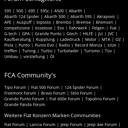
595
500
695
595c
A500
Abarth
Abarth 124 Spider
Abarth 500
Abarth 595
Akrapovic
APE
Auspuff
biposto
Brembo
Bremse
Bremsen
competizione
esseesse
Evo
Fahrwerk
Felgen
Fiat
G-tech
GPA
Grande Punto
Gtech
HILFE
JLt
JVC
Kaufberatung
Kupplung
Ladedruck
Motor
MTA
OZ
Pista
Punto
Punto Evo
Radio
Record Monza
sitze
treffen
Tuning
Turbo
Turbolader
Turismo
Tüv
Umbau
vorstellung
Öl
FCA Community's
Tipo Forum
Fiat 500 Forum
124 Spider Forum
Freemont Forum
Bravo Forum
Stilo Forum
Grande Punto Forum
Fiat 600e Forum
Topolino Forum
Grande Panda Forum
Weitere Fiat Konzern Marken Communities
Fiat Forum
Lancia Forum
Jeep Forum
Jeep 4xe Forum