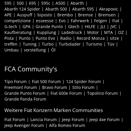
595
500
695
595c
A500
Abarth
Abarth 124 Spider
Abarth 500
Abarth 595
Akrapovic
APE
Auspuff
biposto
Brembo
Bremse
Bremsen
competizione
esseesse
Evo
Fahrwerk
Felgen
Fiat
G-tech
GPA
Grande Punto
Gtech
HILFE
JLt
JVC
Kaufberatung
Kupplung
Ladedruck
Motor
MTA
OZ
Pista
Punto
Punto Evo
Radio
Record Monza
sitze
treffen
Tuning
Turbo
Turbolader
Turismo
Tüv
Umbau
vorstellung
Öl
FCA Community's
Tipo Forum
Fiat 500 Forum
124 Spider Forum
Freemont Forum
Bravo Forum
Stilo Forum
Grande Punto Forum
Fiat 600e Forum
Topolino Forum
Grande Panda Forum
Weitere Fiat Konzern Marken Communities
Fiat Forum
Lancia Forum
Jeep Forum
Jeep 4xe Forum
Jeep Avenger Forum
Alfa Romeo Forum