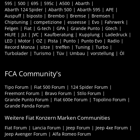
595
500
695
595c
A500
Abarth
Abarth 124 Spider
Abarth 500
Abarth 595
APE
Auspuff
biposto
Brembo
Bremse
Bremsen
Chiptuning
competizione
esseesse
Evo
Fahrwerk
Felgen
Fiat
G-tech
GPA
Grande Punto
Gtech
HILFE
JLt
JVC
Kaufberatung
Kupplung
Ladedruck
LED
Motor
OZ
Pista
Punto
Punto Evo
Radio
Record Monza
sitze
treffen
Tuning
Turbo
Turbolader
Turismo
Tüv
Umbau
vorstellung
Öl
FCA Community's
Tipo Forum
Fiat 500 Forum
124 Spider Forum
Freemont Forum
Bravo Forum
Stilo Forum
Grande Punto Forum
Fiat 600e Forum
Topolino Forum
Grande Panda Forum
Weitere Fiat Konzern Marken Communities
Fiat Forum
Lancia Forum
Jeep Forum
Jeep 4xe Forum
Jeep Avenger Forum
Alfa Romeo Forum