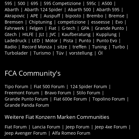
595
500
695
595 Competizione
595c
A500
Abarth
Abarth 124 Spider
Abarth 500
Abarth 595
Akrapovic
APE
Auspuff
biposto
Brembo
Bremse
Bremsen
Chiptuning
competizione
esseesse
Evo
Fahrwerk
Felgen
Fiat
G-tech
GPA
Grande Punto
Gtech
HILFE
JLt
JVC
Kaufberatung
Kupplung
Ladedruck
LED
Motor
Pista
Punto
Punto Evo
Radio
Record Monza
sitze
treffen
Tuning
Turbo
Turbolader
Turismo
Tüv
vorstellung
Öl
FCA Community's
Tipo Forum
Fiat 500 Forum
124 Spider Forum
Freemont Forum
Bravo Forum
Stilo Forum
Grande Punto Forum
Fiat 600e Forum
Topolino Forum
Grande Panda Forum
Weitere Fiat Konzern Marken Communities
Fiat Forum
Lancia Forum
Jeep Forum
Jeep 4xe Forum
Jeep Avenger Forum
Alfa Romeo Forum