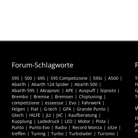
Forum-Schlagworte
595
500
695
595 Competizione
595c
A500
T
Abarth
Abarth 124 Spider
Abarth 500
F
Abarth 595
Akrapovic
APE
Auspuff
biposto
G
Brembo
Bremse
Bremsen
Chiptuning
T
competizione
esseesse
Evo
Fahrwerk
W
Felgen
Fiat
G-tech
GPA
Grande Punto
Gtech
HILFE
JLt
JVC
Kaufberatung
F
Kupplung
Ladedruck
LED
Motor
Pista
J
Punto
Punto Evo
Radio
Record Monza
sitze
A
treffen
Tuning
Turbo
Turbolader
Turismo