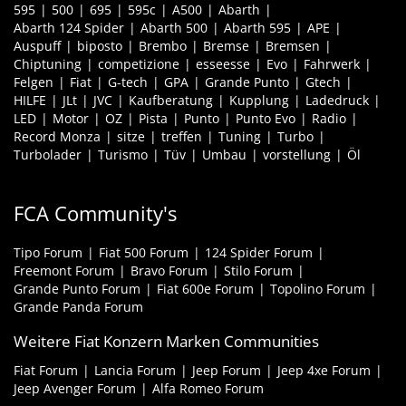
595
500
695
595c
A500
Abarth
Abarth 124 Spider
Abarth 500
Abarth 595
APE
Auspuff
biposto
Brembo
Bremse
Bremsen
Chiptuning
competizione
esseesse
Evo
Fahrwerk
Felgen
Fiat
G-tech
GPA
Grande Punto
Gtech
HILFE
JLt
JVC
Kaufberatung
Kupplung
Ladedruck
LED
Motor
OZ
Pista
Punto
Punto Evo
Radio
Record Monza
sitze
treffen
Tuning
Turbo
Turbolader
Turismo
Tüv
Umbau
vorstellung
Öl
FCA Community's
Tipo Forum
Fiat 500 Forum
124 Spider Forum
Freemont Forum
Bravo Forum
Stilo Forum
Grande Punto Forum
Fiat 600e Forum
Topolino Forum
Grande Panda Forum
Weitere Fiat Konzern Marken Communities
Fiat Forum
Lancia Forum
Jeep Forum
Jeep 4xe Forum
Jeep Avenger Forum
Alfa Romeo Forum