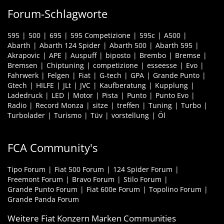
Forum-Schlagworte
595
500
695
595 Competizione
595c
A500
Abarth
Abarth 124 Spider
Abarth 500
Abarth 595
Akrapovic
APE
Auspuff
biposto
Brembo
Bremse
Bremsen
Chiptuning
competizione
esseesse
Evo
Fahrwerk
Felgen
Fiat
G-tech
GPA
Grande Punto
Gtech
HILFE
JLt
JVC
Kaufberatung
Kupplung
Ladedruck
LED
Motor
Pista
Punto
Punto Evo
Radio
Record Monza
sitze
treffen
Tuning
Turbo
Turbolader
Turismo
Tüv
vorstellung
Öl
FCA Community's
Tipo Forum
Fiat 500 Forum
124 Spider Forum
Freemont Forum
Bravo Forum
Stilo Forum
Grande Punto Forum
Fiat 600e Forum
Topolino Forum
Grande Panda Forum
Weitere Fiat Konzern Marken Communities