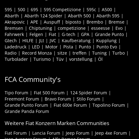
595
500
695
595 Competizione
595c
A500
Abarth
Abarth 124 Spider
Abarth 500
Abarth 595
Akrapovic
APE
Auspuff
biposto
Brembo
Bremse
Bremsen
Chiptuning
competizione
esseesse
Evo
Fahrwerk
Felgen
Fiat
G-tech
GPA
Grande Punto
Gtech
HILFE
JLt
JVC
Kaufberatung
Kupplung
Ladedruck
LED
Motor
Pista
Punto
Punto Evo
Radio
Record Monza
sitze
treffen
Tuning
Turbo
Turbolader
Turismo
Tüv
vorstellung
Öl
FCA Community's
Tipo Forum
Fiat 500 Forum
124 Spider Forum
Freemont Forum
Bravo Forum
Stilo Forum
Grande Punto Forum
Fiat 600e Forum
Topolino Forum
Grande Panda Forum
Weitere Fiat Konzern Marken Communities
Fiat Forum
Lancia Forum
Jeep Forum
Jeep 4xe Forum