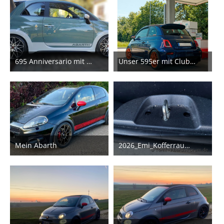
695 Anniversario mit Pogea X-Cut, Vmaxx Gewinde + 330mm Bremse
Unser 595er mit Clubsport H&R
9. Juni 2026
7. Juni 2026
2
2
Mein Abarth
2026_Emi_Kofferraum-Schloss
25. Mai 2026
26. Februar 2026
5
1