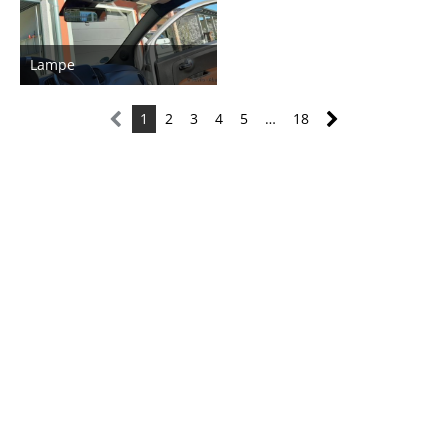
Lampe
13. November 2025
1
2
3
4
5
…
18