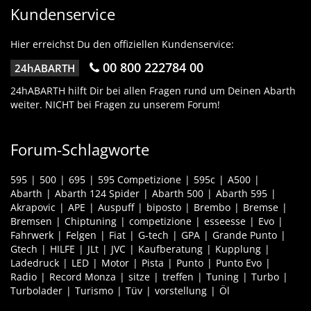
Kundenservice
Hier erreichst Du den offiziellen Kundenservice:
00 800 222784 00
24hABARTH
24hABARTH hilft Dir bei allen Fragen rund um Deinen Abarth
weiter. NICHT bei Fragen zu unserem Forum!
Forum-Schlagworte
595
500
695
595 Competizione
595c
A500
Abarth
Abarth 124 Spider
Abarth 500
Abarth 595
Akrapovic
APE
Auspuff
biposto
Brembo
Bremse
Bremsen
Chiptuning
competizione
esseesse
Evo
Fahrwerk
Felgen
Fiat
G-tech
GPA
Grande Punto
Gtech
HILFE
JLt
JVC
Kaufberatung
Kupplung
Ladedruck
LED
Motor
Pista
Punto
Punto Evo
Radio
Record Monza
sitze
treffen
Tuning
Turbo
Turbolader
Turismo
Tüv
vorstellung
Öl