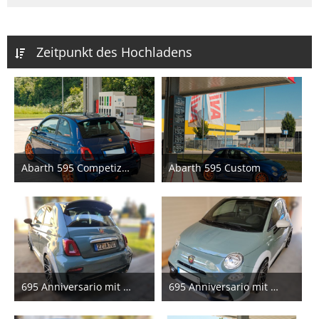
Zeitpunkt des Hochladens
Abarth 595 Competizione
Abarth 595 Custom
11. Juli 2026
20. Juni 2026
2
3
695 Anniversario mit LED-Rückleuchten, NAP Klappen-AGA, Heckscheibe clean
695 Anniversario mit Doppel-Dome-Motorhaube
9. Juni 2026
9. Juni 2026
2
2