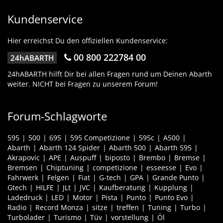
Kundenservice
Hier erreichst Du den offiziellen Kundenservice:
00 800 222784 00
24hABARTH
24hABARTH hilft Dir bei allen Fragen rund um Deinen Abarth
weiter. NICHT bei Fragen zu unserem Forum!
Forum-Schlagworte
595
500
695
595 Competizione
595c
A500
Abarth
Abarth 124 Spider
Abarth 500
Abarth 595
Akrapovic
APE
Auspuff
biposto
Brembo
Bremse
Bremsen
Chiptuning
competizione
esseesse
Evo
Fahrwerk
Felgen
Fiat
G-tech
GPA
Grande Punto
Gtech
HILFE
JLt
JVC
Kaufberatung
Kupplung
Ladedruck
LED
Motor
Pista
Punto
Punto Evo
Radio
Record Monza
sitze
treffen
Tuning
Turbo
Turbolader
Turismo
Tüv
vorstellung
Öl