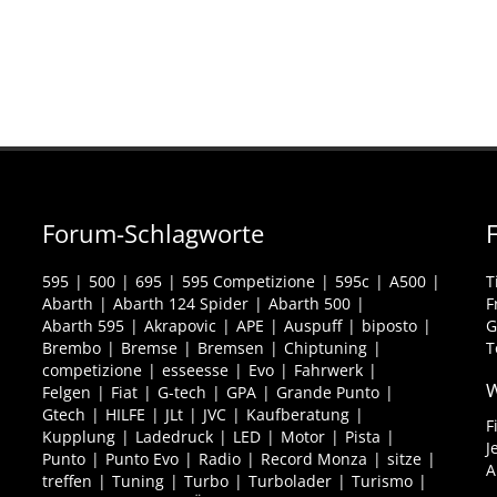
Forum-Schlagworte
595
500
695
595 Competizione
595c
A500
T
Abarth
Abarth 124 Spider
Abarth 500
F
Abarth 595
Akrapovic
APE
Auspuff
biposto
G
Brembo
Bremse
Bremsen
Chiptuning
T
competizione
esseesse
Evo
Fahrwerk
W
Felgen
Fiat
G-tech
GPA
Grande Punto
Gtech
HILFE
JLt
JVC
Kaufberatung
F
Kupplung
Ladedruck
LED
Motor
Pista
J
Punto
Punto Evo
Radio
Record Monza
sitze
A
treffen
Tuning
Turbo
Turbolader
Turismo