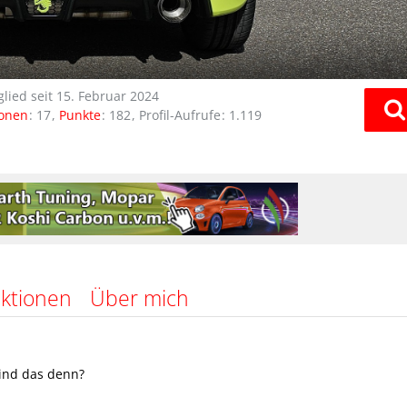
glied seit 15. Februar 2024
ionen
17
Punkte
182
Profil-Aufrufe
1.119
ktionen
Über mich
sind das denn?