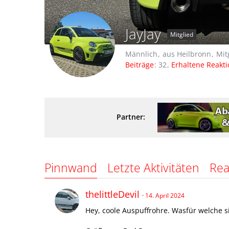
JayJay
Mitglied
Männlich
aus Heilbronn
Mit
Beiträge
32
Erhaltene Reakt
Partner:
Pinnwand
Letzte Aktivitäten
Rea
thelittleDevil
14. April 2024
Hey, coole Auspuffrohre. Wasfür welche 