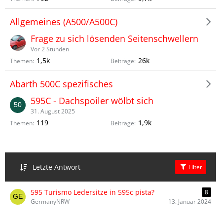
Allgemeines (A500/A500C)
Frage zu sich lösenden Seitenschwellern
Vor 2 Stunden
1,5k
26k
Themen
Beiträge
Abarth 500C spezifisches
595C - Dachspoiler wölbt sich
31. August 2025
119
1,9k
Themen
Beiträge
Letzte Antwort
Filter
595 Turismo Ledersitze in 595c pista?
8
GermanyNRW
13. Januar 2024