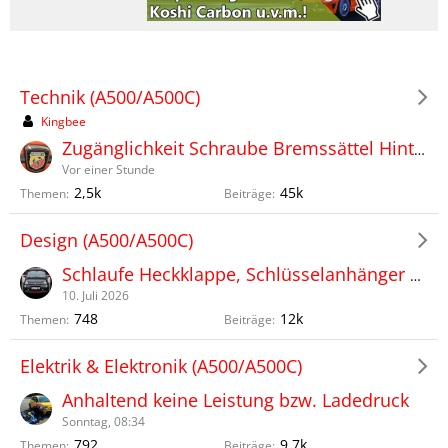
Technik (A500/A500C)
Kingbee
Zugänglichkeit Schraube Bremssättel Hinterachse Bremsscheibenwechsel
Vor einer Stunde
2,5k
45k
Themen
Beiträge
Design (A500/A500C)
Schlaufe Heckklappe, Schlüsselanhänger und so weiter...
10. Juli 2026
748
12k
Themen
Beiträge
Elektrik & Elektronik (A500/A500C)
Anhaltend keine Leistung bzw. Ladedruck
Sonntag, 08:34
792
9,7k
Themen
Beiträge