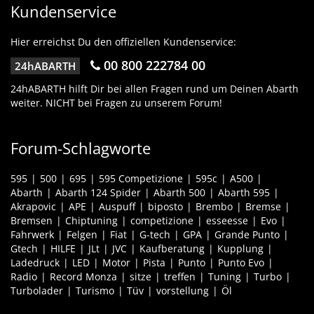
Kundenservice
Hier erreichst Du den offiziellen Kundenservice:
00 800 222784 00
24hABARTH
24hABARTH hilft Dir bei allen Fragen rund um Deinen Abarth
weiter. NICHT bei Fragen zu unserem Forum!
Forum-Schlagworte
595
500
695
595 Competizione
595c
A500
Abarth
Abarth 124 Spider
Abarth 500
Abarth 595
Akrapovic
APE
Auspuff
biposto
Brembo
Bremse
Bremsen
Chiptuning
competizione
esseesse
Evo
Fahrwerk
Felgen
Fiat
G-tech
GPA
Grande Punto
Gtech
HILFE
JLt
JVC
Kaufberatung
Kupplung
Ladedruck
LED
Motor
Pista
Punto
Punto Evo
Radio
Record Monza
sitze
treffen
Tuning
Turbo
Turbolader
Turismo
Tüv
vorstellung
Öl