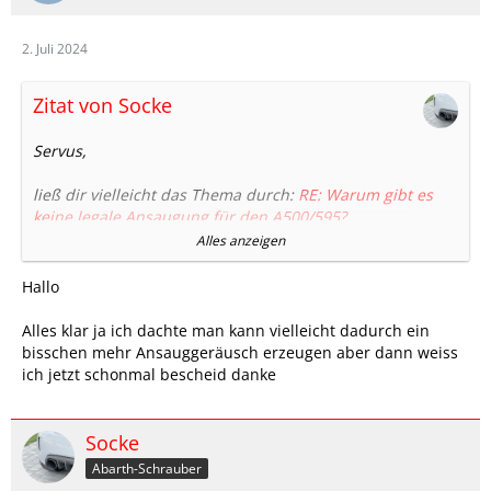
2. Juli 2024
Zitat von Socke
Servus,
ließ dir vielleicht das Thema durch:
RE: Warum gibt es
keine legale Ansaugung für den A500/595?
Alles anzeigen
kurzum, es gibt keine legale Ansaugung und eigentlich
bringen alle die man kaufen kann nicht wirklich etwas.
Hallo
Bilde mir ein hier auch in diesem Forum von namhaften
tunern gelesen zu haben, dass man damit nicht wirklich
Alles klar ja ich dachte man kann vielleicht dadurch ein
mehrleistung erzielen konnte.
bisschen mehr Ansauggeräusch erzeugen aber dann weiss
ich jetzt schonmal bescheid danke
du kannst dir diesen forge ansaugschlauch zwischen
luftilfterkasten und turbo besorgen oder den aliexpress
nachbau und etwas homöopathie betreiben aber im
Socke
großen und ganzen ist das alles rausgeschmissenes geld
Abarth-Schrauber
wenns dir ausschließlich um leistung geht.