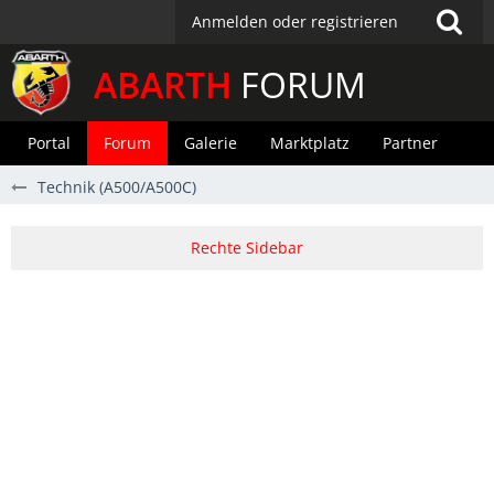
Anmelden oder registrieren
ABARTH
FORUM
Portal
Forum
Galerie
Marktplatz
Partner
Technik (A500/A500C)