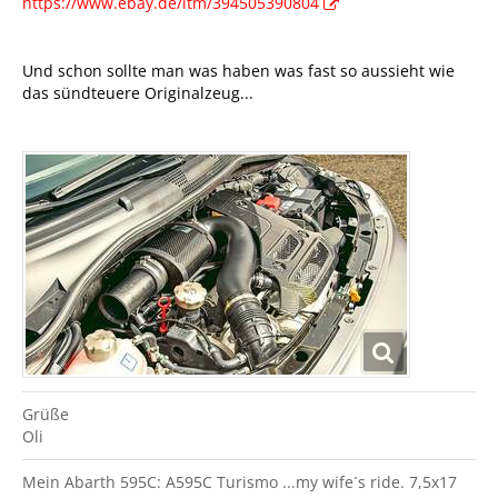
https://www.ebay.de/itm/394505390804
Und schon sollte man was haben was fast so aussieht wie
das sündteuere Originalzeug...
Grüße
Oli
Mein Abarth 595C: A595C Turismo ...my wife´s ride. 7,5x17