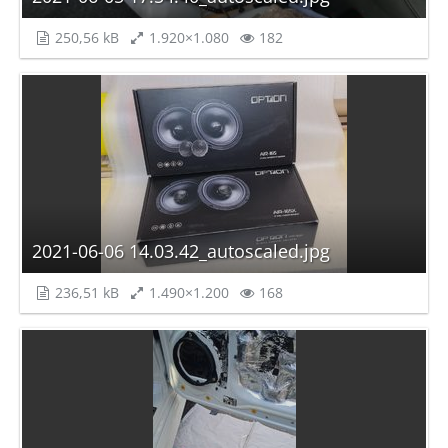
250,56 kB
1.920×1.080
182
2021-06-06 14.03.42_autoscaled.jpg
236,51 kB
1.490×1.200
168