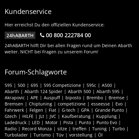
Kundenservice
Hier erreichst Du den offiziellen Kundenservice:
00 800 222784 00
24hABARTH
24hABARTH hilft Dir bei allen Fragen rund um Deinen Abarth
weiter. NICHT bei Fragen zu unserem Forum!
Forum-Schlagworte
595
500
695
595 Competizione
595c
A500
Abarth
Abarth 124 Spider
Abarth 500
Abarth 595
Akrapovic
APE
Auspuff
biposto
Brembo
Bremse
Bremsen
Chiptuning
competizione
esseesse
Evo
Fahrwerk
Felgen
Fiat
G-tech
GPA
Grande Punto
Gtech
HILFE
JLt
JVC
Kaufberatung
Kupplung
Ladedruck
LED
Motor
Pista
Punto
Punto Evo
Radio
Record Monza
sitze
treffen
Tuning
Turbo
Turbolader
Turismo
Tüv
vorstellung
Öl