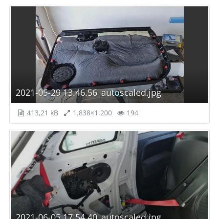
2021-05-29 13.46.56_autoscaled.jpg
413,21 kB
1.838×1.200
194
2021-06-05 17.54.40_autoscaled.jpg