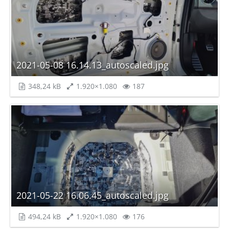
2021-05-08 16.14.13_autoscaled.jpg
348,24 kB
1.920×1.080
187
2021-05-22 16.06.45_autoscaled.jpg
494,24 kB
1.920×1.080
176